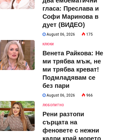
два ембематични
гласа: Преслава и
Софи Маринова в
дует (ВИДЕО)
August 06, 2026
175
КЛЮКИ
Венета Райкова: Не
ми трябва мъж, не
ми трябва креват!
Подмладявам се
без пари
August 06, 2026
966
ЛЮБОПИТНО
Рени разтопи
сърцата на
феновете с нежни
кадри край морето