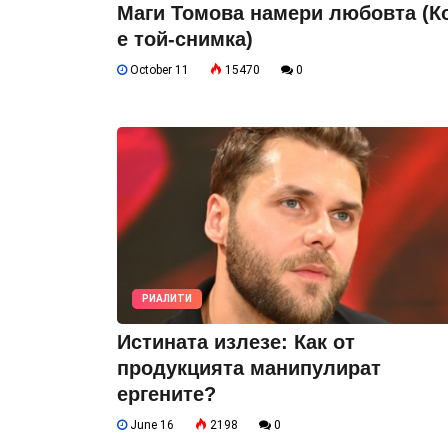
Маги Томова намери любовта (К
е той-снимка)
October 11
15470
0
РИАЛИТИ
Истината излезе: Как от
продукцията манипулират
ергените?
June 16
2198
0