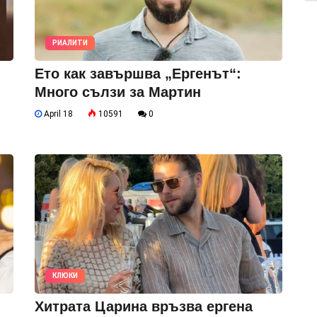
РИАЛИТИ
Eто как завършва „Ергенът“:
Много сълзи за Мартин
April 18
10591
0
КЛЮКИ
Хитрата Царина връзва ергена