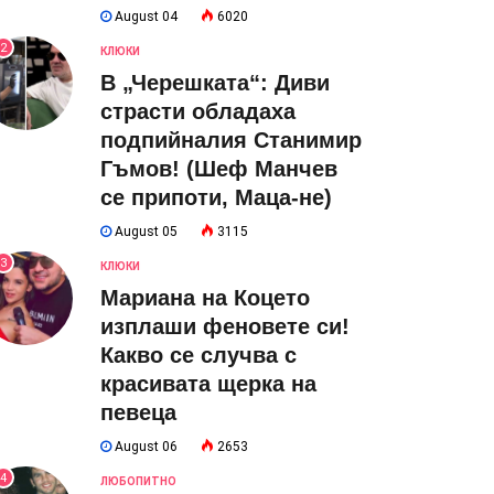
August 04
6020
2
КЛЮКИ
В „Черешката“: Диви
страсти обладаха
подпийналия Станимир
Гъмов! (Шеф Манчев
се припоти, Маца-не)
August 05
3115
3
КЛЮКИ
Мариана на Коцето
изплаши феновете си!
Какво се случва с
красивата щерка на
певеца
August 06
2653
4
ЛЮБОПИТНО