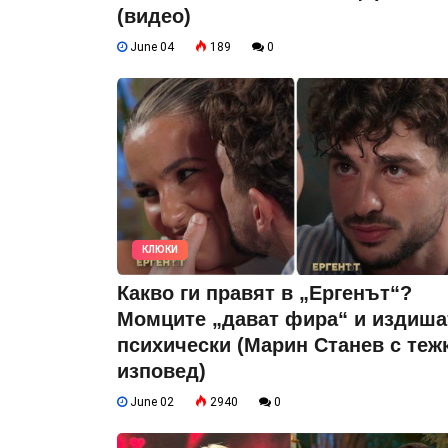
(видео)
June 04
189
0
КЛЮКИ
Какво ги правят в „Ергенът“?
Момците „дават фира“ и издиша
психически (Марин Станев с теж
изповед)
June 02
2940
0