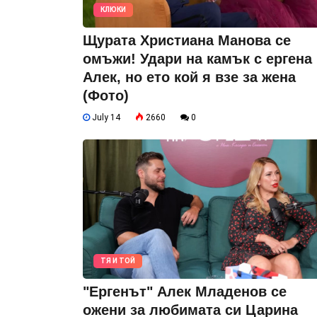
КЛЮКИ
Щурата Христиана Манова се
омъжи! Удари на камък с ергена
Алек, но ето кой я взе за жена
(Фото)
July 14
2660
0
ТЯ И ТОЙ
"Ергенът" Алек Младенов се
ожени за любимата си Царина