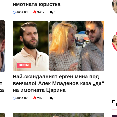
имотната юристка
June 03
3402
0
КЛЮКИ
Най-скандалният ерген мина под
т
венчило! Алек Младенов каза „да“
ка
на имотната Царина
June 02
2870
0