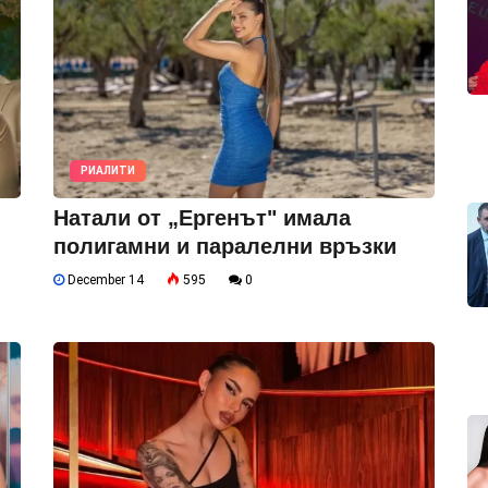
РИАЛИТИ
Натали от „Ергенът" имала
полигамни и паралелни връзки
December 14
595
0