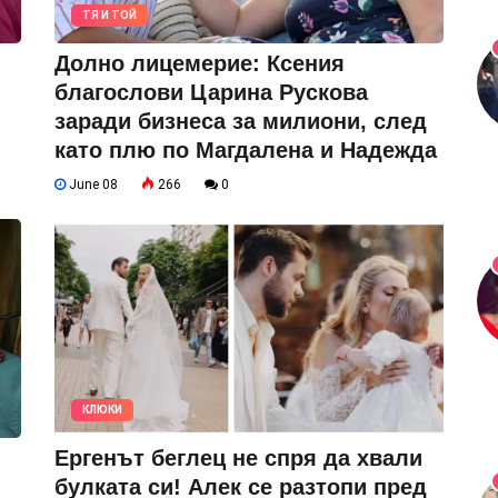
ТЯ И ТОЙ
Долно лицемерие: Ксения
благослови Царина Рускова
заради бизнеса за милиони, след
като плю по Магдалена и Надежда
June 08
266
0
КЛЮКИ
Ергенът беглец не спря да хвали
булката си! Алек се разтопи пред