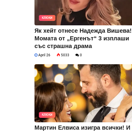
КЛЮКИ
Як хейт отнесе Надежда Вишева!
Момата от „Ергенът“ 3 изплаши
със страшна драма
April 26
5033
0
КЛЮКИ
Мартин Елвиса изигра всички! И