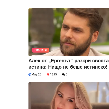
РИАЛИТИ
Алек от „Ергенът“ разкри своята
истина: Нищо не беше истинско!
May 25
1295
0