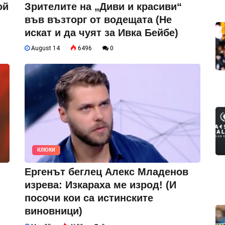
ой
Зрителите на „Диви и красиви“
във възторг от водещата (Не
искат и да чуят за Ивка Бейбе)
August 14
6496
0
КЛЮКИ
Ергенът беглец Алекс Младенов
изрева: Изкараха ме изрод! (И
посочи кои са истинските
виновници)