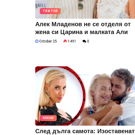
ТЯ И ТОЙ
Алек Младенов не се отделя от
жена си Царина и малката Али
October 25
1491
0
КЛЮКИ
След дълга самота: Изоставенат