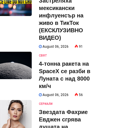
Застреляха
мексикански
инфлуенсър на
живо в ТикТок
(ЕКСКЛУЗИВНО
ВИДЕО)
August 06, 2026
91
СВЯТ
4-тонна ракета на
SpaceX се разби в
Луната с над 8000
км/ч
August 06, 2026
56
СЕРИАЛИ
Звездата Фахрие
Евджен сгрява
душата на