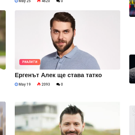
May 25
4620
0
РИАЛИТИ
Ергенът Алек ще става татко
May 19
2093
0