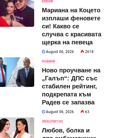
КЛЮКИ
Мариана на Коцето
изплаши феновете
си! Какво се
случва с красивата
щерка на певеца
August 06, 2026
2618
НОВИНИ
Ново проучване на
„Галъп“: ДПС със
стабилен рейтинг,
подкрепата към
Радев се запазва
August 06, 2026
63
ЛЮБОПИТНО
Любов, болка и