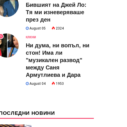
Бившият на Джей Ло:
Тя ми изневеряваше
през ден
August 05
2324
5
КЛЮКИ
Ни дума, ни вопъл, ни
стон! Има ли
"музикален развод"
между Саня
Армутлиева и Дара
August 04
1953
ПОСЛЕДНИ НОВИНИ