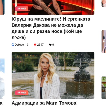
КЛЮКИ
Юруш на маслините! И ергенката
Валерия Дакова не можела да
диша и си резна носа (Кой ще
лъже)
October 13
2597
0
КЛЮКИ
а
Адмирации за Маги Томова!