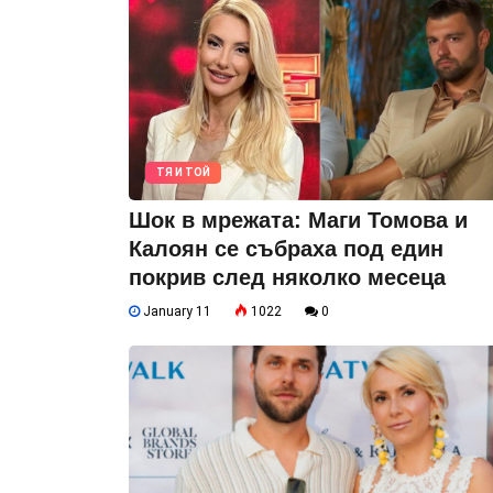
ТЯ И ТОЙ
Шок в мрежата: Маги Томова и
Калоян се събраха под един
покрив след няколко месеца
January 11
1022
0