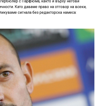
гербюлер с Парфюма, както и върху негови
чности. Като даваме право на отговор на всеки,
бликуваме сигнала без редакторска намеса: