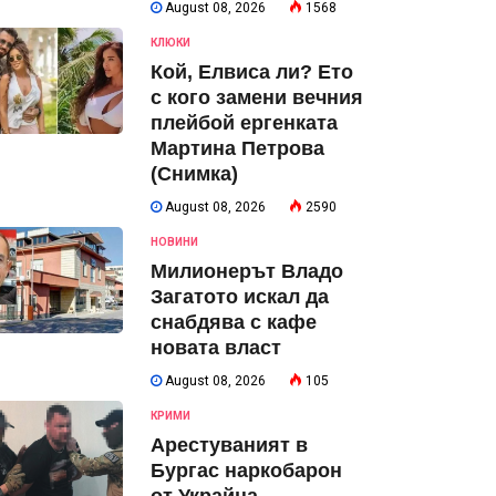
August 08, 2026
1568
КЛЮКИ
Кой, Елвиса ли? Ето
с кого замени вечния
плейбой ергенката
Мартина Петрова
(Снимка)
August 08, 2026
2590
НОВИНИ
Милионерът Владо
Загатото искал да
снабдява с кафе
новата власт
August 08, 2026
105
КРИМИ
Арестуваният в
Бургас наркобарон