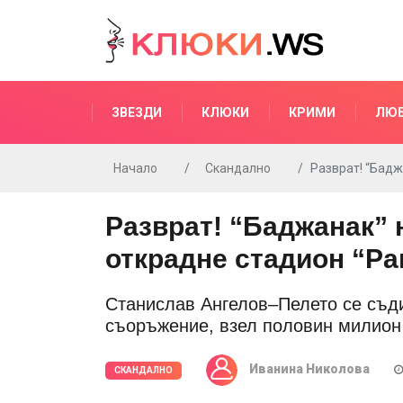
ЗВЕЗДИ
КЛЮКИ
КРИМИ
ЛЮ
Начало
Скандално
Разврат! “Бадж
Разврат! “Баджанак” 
открадне стадион “Ра
Станислав Ангелов–Пелето се съди
съоръжение, взел половин милион
Иванина Николова
СКАНДАЛНО