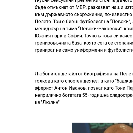
Гнусни сексуални преплетки стоят в дъното
бъде отмъкнат от МВР, разказват наши изто
към държавното съоръжение, по-известно 
Пелето. Той е бивш футболист на “Левски”, 
мениджър на тима “Левски-Раковски”, коит
Южния парк в София. Точно в това си качес
тренировъчната база, която сега се стопан
тренират не само униформени и футболисти,
Любопитен детайл от биографията на Пелето
толкова като спортен деятел, а като “баджа
аферист Антон Иванов, познат като Тони 
неприлично богатата 55-годишна сладостра
кв."Люлин".