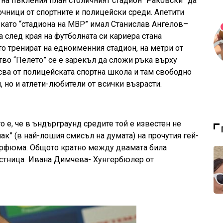
 на пъкления план столичният стадион “Раковски” да
чници от спортните и полицейски среди. Апетити
като “стадиона на МВР” имал Станислав Ангелов–
а след края на футболната си кариера стана
о тренират на едноименния стадион, на метри от
тво “Пелето” се е зарекъл да сложи ръка върху
исва от полицейската спортна школа и там свободно
 но и атлети-любители от всички възрасти.
 е, че в ъндърграунд средите той е известен не
нак” (в най-лошия смисъл на думата) на прочутия гей-
Парфюма. Общото кратно между двамата била
стница
Ивана Димчева- Хунгербюлер от