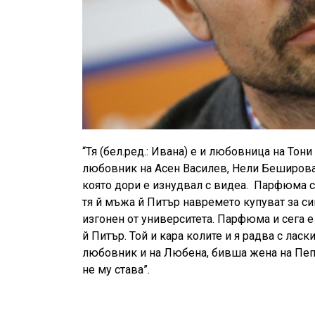
“Тя (бел.ред.: Ивана) е и любовница на Тон
любовник на Асен Василев, Нели Беширова
която дори е изнудвал с видеа.
Парфюма се
тя й мъжа й Питър навремето купуват за син
изгонен от университета. Парфюма и сега 
й Питър. Той и кара колите и я радва с ласк
любовник и на Любена, бивша жена на Пепи 
не му става”.