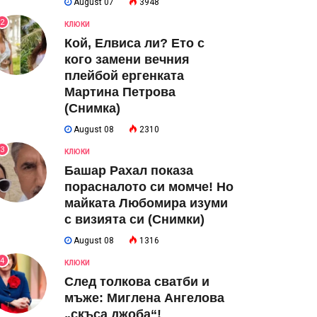
August 07
3948
2
КЛЮКИ
Кой, Елвиса ли? Ето с
кого замени вечния
плейбой ергенката
Мартина Петрова
(Снимка)
August 08
2310
3
КЛЮКИ
Башар Рахал показа
порасналото си момче! Но
майката Любомира изуми
с визията си (Снимки)
August 08
1316
4
КЛЮКИ
След толкова сватби и
мъже: Миглена Ангелова
„скъса джоба“!