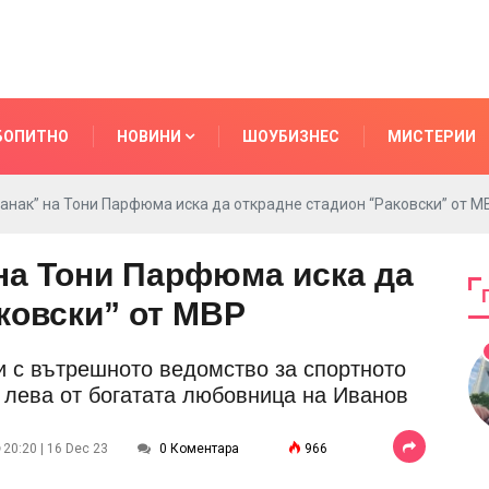
БОПИТНО
НОВИНИ
ШОУБИЗНЕС
МИСТЕРИИ
анак” на Тони Парфюма иска да открадне стадион “Раковски” от М
на Тони Парфюма иска да
ковски” от МВР
 с вътрешното ведомство за спортното
 лева от богатата любовница на Иванов
20:20 | 16 Dec 23
0 Коментара
966