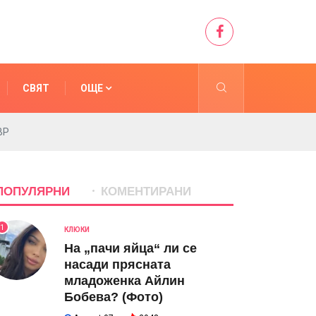
СВЯТ
ОЩЕ
ВР
ПОПУЛЯРНИ
КОМЕНТИРАНИ
1
КЛЮКИ
На „пачи яйца“ ли се
насади прясната
младоженка Айлин
Бобева? (Фото)