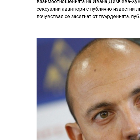
взаимоотношенията на Ивана Димчева-Хун
сексуални авантюри с публично известни ли
почувствал се засегнат от твърденията, пу