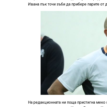
Ивана пък точи зъби да прибере парите от 
На редакционната ни поща пристигна меко 