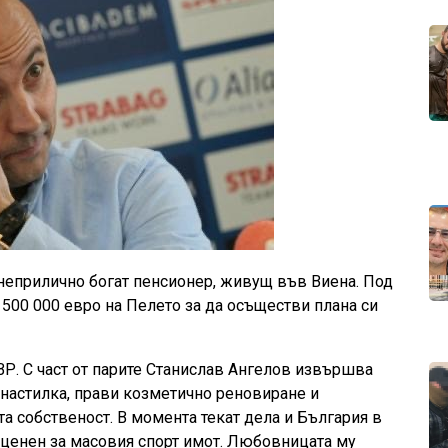
неприлично богат пенсионер, живущ във Виена. Под
т 500 000 евро на Пелето за да осъществи плана си
ВР. С част от парите Станислав Ангелов извършва
 настилка, прави козметично реновиране и
а собственост. В момента текат дела и България в
я ценен за масовия спорт имот. Любовницата му