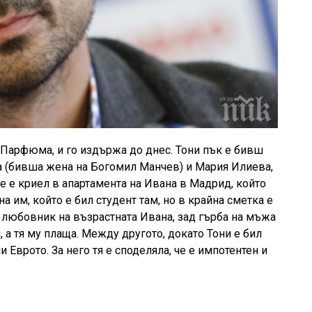
и Парфюма, и го издържа до днес. Тони пък е бивш
 (бивша жена на Богомил Манчев) и Мария Илиева,
 е криел в апартамента на Ивана в Мадрид, който
а им, който е бил студент там, но в крайна сметка е
е любовник на възрастната Ивана, зад гърба на мъжа
и, а тя му плаща. Между другото, докато Тони е бил
Еврото. За него тя е споделяла, че е импотентен и