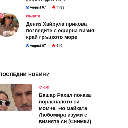
August 07
1183
5
РИАЛИТИ
Дениз Хайрула прикова
погледите с ефирна визия
край гръцкото море
August 07
910
ПОСЛЕДНИ НОВИНИ
КЛЮКИ
Башар Рахал показа
порасналото си
момче! Но майката
Любомира изуми с
визията си (Снимки)