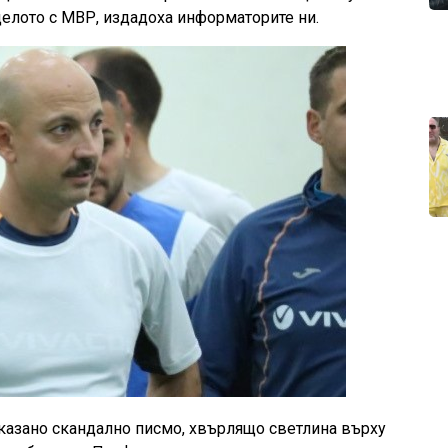
делото с МВР, издадоха информаторите ни.
казано скандално писмо, хвърлящо светлина върху