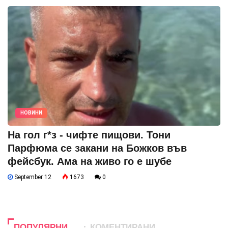
НОВИНИ
На гол г*з - чифте пищови. Тони
Парфюма се закани на Божков във
фейсбук. Ама на живо го е шубе
September 12
1673
0
ПОПУЛЯРНИ
КОМЕНТИРАНИ