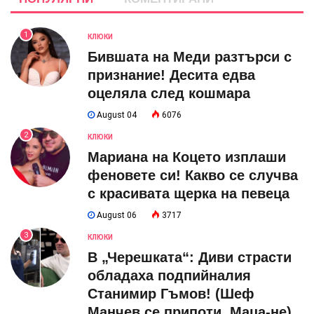
1
КЛЮКИ
Бившата на Меди разтърси с
признание! Десита едва
оцеляла след кошмара
August 04
6076
2
КЛЮКИ
Мариана на Коцето изплаши
феновете си! Какво се случва
с красивата щерка на певеца
August 06
3717
3
КЛЮКИ
В „Черешката“: Диви страсти
обладаха подпийналия
Станимир Гъмов! (Шеф
Манчев се припоти, Маца-не)