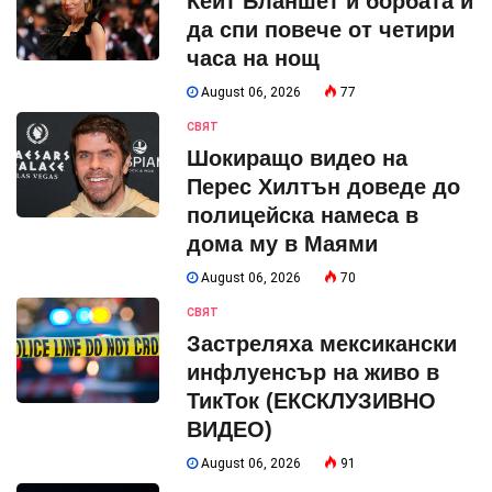
Кейт Бланшет и борбата ѝ
да спи повече от четири
часа на нощ
August 06, 2026
77
СВЯТ
Шокиращо видео на
Перес Хилтън доведе до
полицейска намеса в
дома му в Маями
August 06, 2026
70
СВЯТ
Застреляха мексикански
инфлуенсър на живо в
ТикТок (ЕКСКЛУЗИВНО
ВИДЕО)
August 06, 2026
91