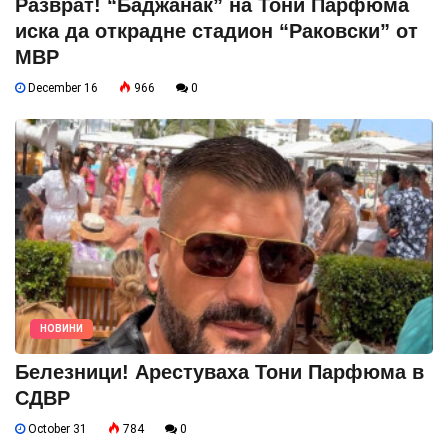
Разврат! “Баджанак” на Тони Парфюма
иска да открадне стадион “Раковски” от
МВР
December 16
966
0
НОВИНИ
Белезници! Арестуваха Тони Парфюма в
СДВР
October 31
784
0