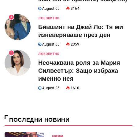
August 05
3164
4
ЛЮБОПИТНО
Бившият на Джей Ло: Тя ми
изневеряваше през ден
August 05
2359
5
ЛЮБОПИТНО
Неочаквана роля за Мария
Силвестър: Защо избраха
именно нея
August 05
1610
ПОСЛЕДНИ НОВИНИ
КЛЮКИ