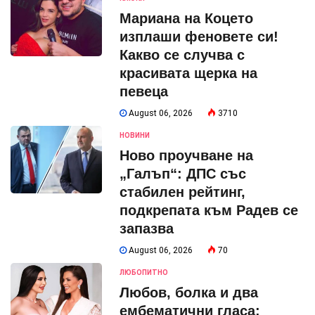
Мариана на Коцето
изплаши феновете си!
Какво се случва с
красивата щерка на
певеца
August 06, 2026
3710
НОВИНИ
Ново проучване на
„Галъп“: ДПС със
стабилен рейтинг,
подкрепата към Радев се
запазва
August 06, 2026
70
ЛЮБОПИТНО
Любов, болка и два
ембематични гласа: