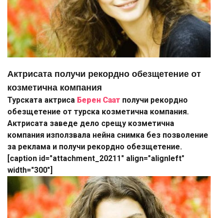
Актрисата получи рекордно обезщетение от
козметична компания
Турската актриса
Берен Саат
получи рекордно
обезщетение от турска козметична компания.
Актрисата заведе дело срещу козметична
компания използвала нейна снимка без позволение
за реклама и получи рекордно обезщетение.
[caption id="attachment_20211" align="alignleft"
width="300"]