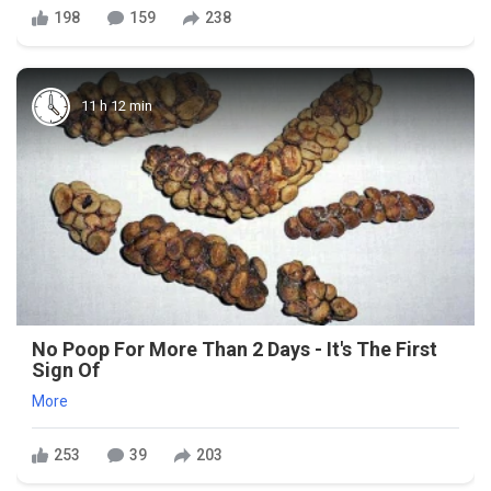
198
159
238
11 h 12 min
No Poop For More Than 2 Days - It's The First
Sign Of
More
253
39
203