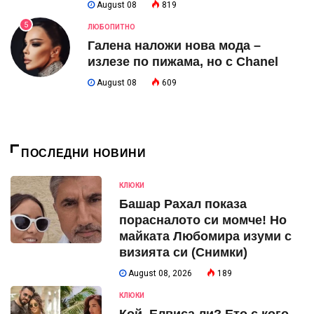
August 08
819
5
ЛЮБОПИТНО
Галена наложи нова мода –
излезе по пижама, но с Chanel
August 08
609
ПОСЛЕДНИ НОВИНИ
КЛЮКИ
Башар Рахал показа
порасналото си момче! Но
майката Любомира изуми с
визията си (Снимки)
August 08, 2026
189
КЛЮКИ