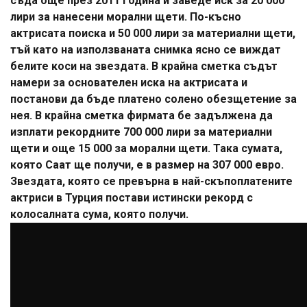
съда още през 2011 година и заведе иск за 20 000
лири за нанесени морални щети. По-късно
актрисата поиска и 50 000 лири за материални щети,
тъй като на използваната снимка ясно се виждат
белите коси на звездата. В крайна сметка съдът
намери за основателен иска на актрисата и
постанови да бъде платено солено обезщетение за
нея. В крайна сметка фирмата бе задължена да
изплати рекордните 700 000 лири за материални
щети и още 15 000 за морални щети. Така сумата,
която Саат ще получи, е в размер на 307 000 евро.
Звездата, която се превърна в най-скъпоплатените
актриси в Турция постави истински рекорд с
колосалната сума, която получи.