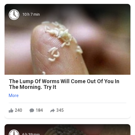
10 h 7 min
The Lump Of Worms Will Come Out Of You In
The Morning. Try It
More
240
184
345
6 h 39 min