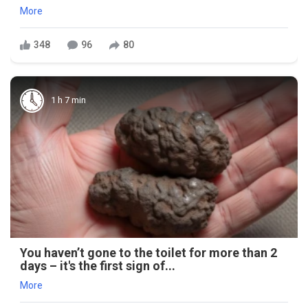
More
348
96
80
1 h 7 min
You haven’t gone to the toilet for more than 2
days – it's the first sign of...
More