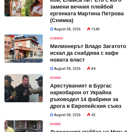
Кой, Елвиса ли? Ето с кого
замени вечния плейбой
ергенката Мартина Петрова
(Снимка)
August 08, 2026
1540
НОВИНИ
Милионерът Владо Загатото
искал да снабдява с кафе
новата власт
August 08, 2026
84
КРИМИ
Арестуваният в Бургас
наркобарон от Украйна
ръководел 14 фабрики за
дрога в Европейския съюз
August 08, 2026
42
КРИМИ