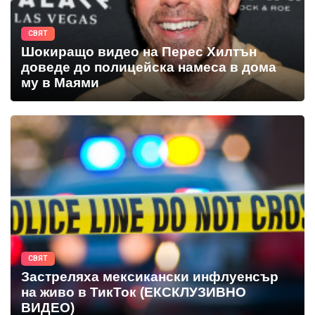
СВЯТ
Шокиращо видео на Перес Хилтън
доведе до полицейска намеса в дома
му в Маями
СВЯТ
Застреляха мексикански инфлуенсър
на живо в ТикТок (ЕКСКЛУЗИВНО
ВИДЕО)