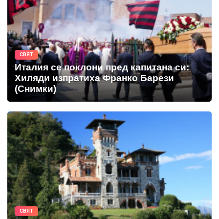
СВЯТ
Италия се поклони пред капитана си:
Хиляди изпратиха Франко Барези
(Снимки)
СВЯТ