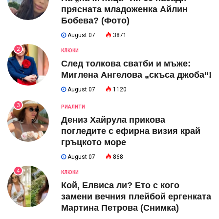
прясната младоженка Айлин
Бобева? (Фото)
August 07
3871
2
КЛЮКИ
След толкова сватби и мъже:
Миглена Ангелова „скъса джоба“!
August 07
1120
3
РИАЛИТИ
Дениз Хайрула прикова
погледите с ефирна визия край
гръцкото море
August 07
868
4
КЛЮКИ
Кой, Елвиса ли? Ето с кого
замени вечния плейбой ергенката
Мартина Петрова (Снимка)