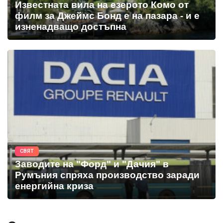
Известната вила на езерото Комо от
филм за Джеймс Бонд е на пазара - и е
изненадващо достъпна
СВЯТ
Заводите на "Форд" и "Дачия" в
Румъния спряха производство заради
енергийна криза