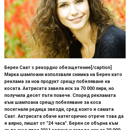
Берен Саат с рекордно обезщетение[/caption]
Марка шампоани използвали снимка на Берен като
реклама за нов продукт срещу побеляване на
косата. Актрисата завела иск за 70 000 лири, но
получила десет пъти повече. Според рекламата
към шампоана срещу побеляване за коса
посегнали редица звезди, сред които и самата
Саат. Актрисата обаче категорично отрече това да
е вярно, пишат от "24 часа". Берен се обърна към