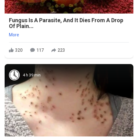
Fungus Is A Parasite, And It Dies From A Drop
Of Plain...
More
320
117
223
4 h 39 min