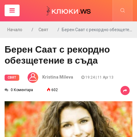
Начало
Свят
Берен Саат с рекордно обезщетение в съда
Берен Саат с рекордно
обезщетение в съда
Kristina Mileva
19:24 | 11 Apr 13
СВЯТ
0 Коментара
602