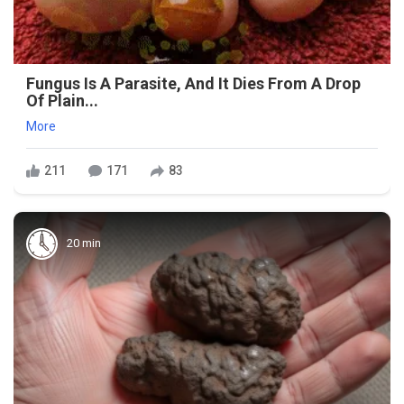
Fungus Is A Parasite, And It Dies From A Drop
Of Plain...
More
211
171
83
20 min