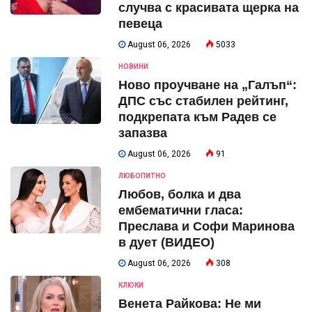
случва с красивата щерка на
певеца
August 06, 2026
5033
НОВИНИ
Ново проучване на „Галъп“:
ДПС със стабилен рейтинг,
подкрепата към Радев се
запазва
August 06, 2026
91
ЛЮБОПИТНО
Любов, болка и два
ембематични гласа:
Преслава и Софи Маринова
в дует (ВИДЕО)
August 06, 2026
308
КЛЮКИ
Венета Райкова: Не ми