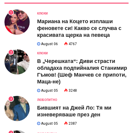
1
КЛЮКИ
Мариана на Коцето изплаши
феновете си! Какво се случва с
красивата щерка на певеца
August 06
4767
2
КЛЮКИ
В „Черешката“: Диви страсти
обладаха подпийналия Станимир
Гъмов! (Шеф Манчев се припоти,
Маца-не)
August 05
3248
3
ЛЮБОПИТНО
Бившият на Джей Ло: Тя ми
изневеряваше през ден
August 05
2387