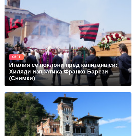
СВЯТ
Италия се поклони пред капитана си:
Хиляди изпратиха Франко Барези
(Снимки)