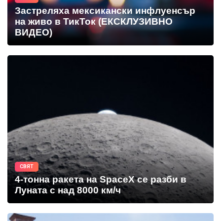
Застреляха мексикански инфлуенсър
на живо в ТикТок (ЕКСКЛУЗИВНО
ВИДЕО)
СВЯТ
4-тонна ракета на SpaceX се разби в
Луната с над 8000 км/ч