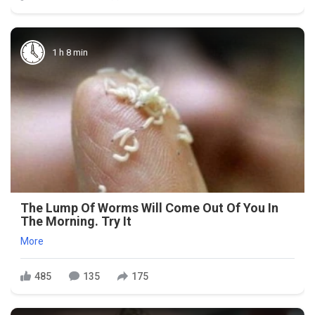
1 h 8 min
The Lump Of Worms Will Come Out Of You In
The Morning. Try It
More
485
135
175