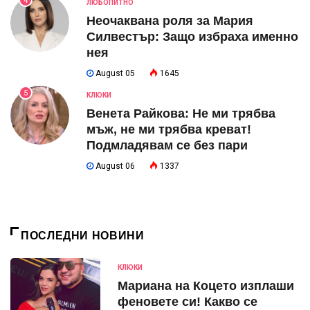
4
ЛЮБОПИТНО
Неочаквана роля за Мария
Силвестър: Защо избраха именно
нея
August 05
1645
5
КЛЮКИ
Венета Райкова: Не ми трябва
мъж, не ми трябва креват!
Подмладявам се без пари
August 06
1337
ПОСЛЕДНИ НОВИНИ
КЛЮКИ
Мариана на Коцето изплаши
феновете си! Какво се