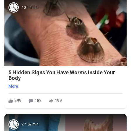
10 h 4 min
5 Hidden Signs You Have Worms Inside Your
Body
More
299
182
199
2 h 52 min