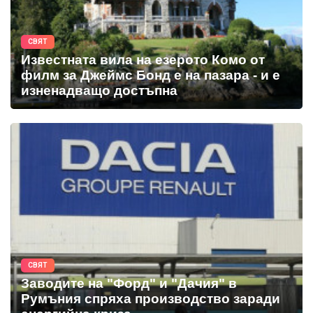
СВЯТ
Известната вила на езерото Комо от
филм за Джеймс Бонд е на пазара - и е
изненадващо достъпна
СВЯТ
Заводите на "Форд" и "Дачия" в
Румъния спряха производство заради