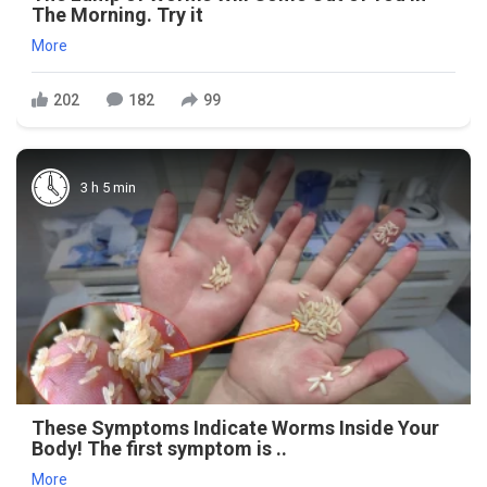
The Morning. Try it
More
202
182
99
3 h 5 min
These Symptoms Indicate Worms Inside Your
Body! The first symptom is ..
More