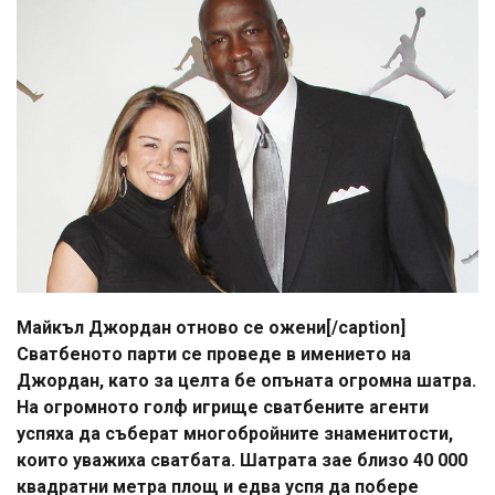
Майкъл Джордан отново се ожени[/caption]
Сватбеното парти се проведе в имението на
Джордан, като за целта бе опъната огромна шатра.
На огромното голф игрище сватбените агенти
успяха да съберат многобройните знаменитости,
които уважиха сватбата. Шатрата зае близо 40 000
квадратни метра площ и едва успя да побере