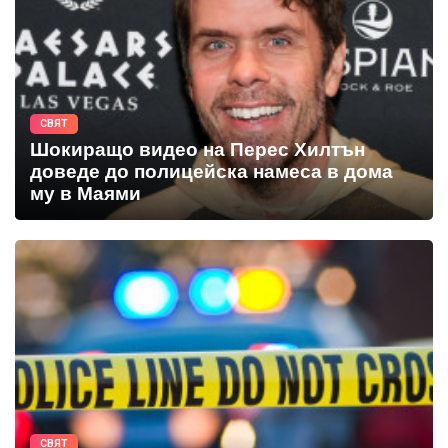
СВЯТ
Шокиращо видео на Перес Хилтън
доведе до полицейска намеса в дома
му в Маями
СВЯТ