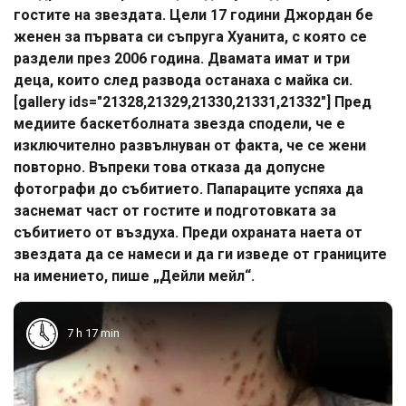
гостите на звездата. Цели 17 години Джордан бе
женен за първата си съпруга Хуанита, с която се
раздели през 2006 година. Двамата имат и три
деца, които след развода останаха с майка си.
[gallery ids="21328,21329,21330,21331,21332"] Пред
медиите баскетболната звезда сподели, че е
изключително развълнуван от факта, че се жени
повторно. Въпреки това отказа да допусне
фотографи до събитието. Папараците успяха да
заснемат част от гостите и подготовката за
събитието от въздуха. Преди охраната наета от
звездата да се намеси и да ги изведе от границите
на имението, пише „Дейли мейл“.
7 h 17 min