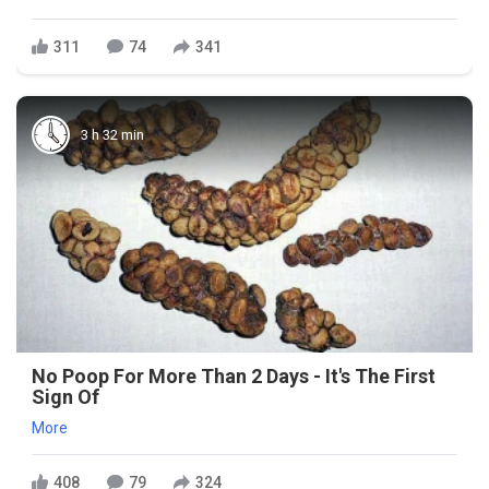
311
74
341
3 h 32 min
No Poop For More Than 2 Days - It's The First
Sign Of
More
408
79
324