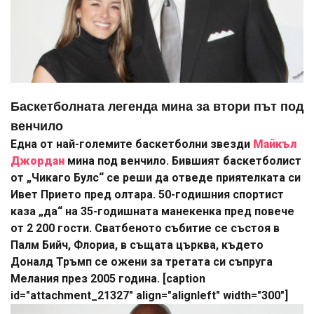
Баскетболната легенда мина за втори път под
венчило
Една от най-големите баскетболни звезди
Майкъл
Джордан
мина под венчило. Бившият баскетболист
от „Чикаго Булс“ се реши да отведе приятелката си
Ивет Прието пред олтара. 50-годишния спортист
каза „да“ на 35-годишната манекенка пред повече
от 2 200 гости. Сватбеното събитие се състоя в
Палм Бийч, Флориа, в същата църква, където
Доналд Тръмп се ожени за третата си съпруга
Мелания през 2005 година. [caption
id="attachment_21327" align="alignleft" width="300"]