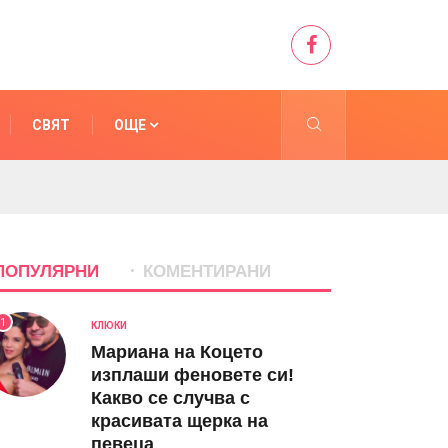
СВЯТ
ОЩЕ
ПОПУЛЯРНИ
КОМЕНТИРАНИ
1
КЛЮКИ
Мариана на Коцето
изплаши феновете си!
Какво се случва с
красивата щерка на
певеца