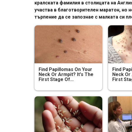
кралската фамилия в столицата на Англия
участва в благотворителен маратон, но 
търпение да се запознае с малката си п
Find Papillomas On Your
Find Pap
Neck Or Armpit? It's The
Neck Or 
First Stage Of...
First Sta