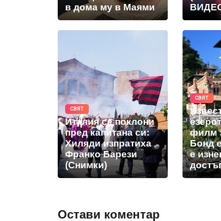
в дома му в Маями
ВИДЕ
СВЯТ
Извест
СВЯТ
Италия се поклони
езеро
пред капитана си:
филм 
Хиляди изпратиха
Бонд е
Франко Барези
е изн
(Снимки)
достъ
Остави коментар