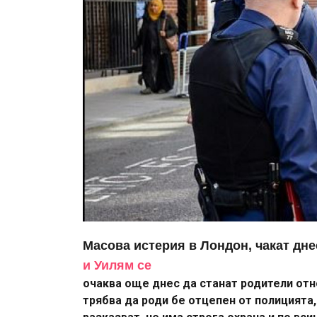
Масова истерия в Лондон, чакат дне
и Уилям се
очаква още днес да станат родители отн
трябва да роди бе отцепен от полицията,