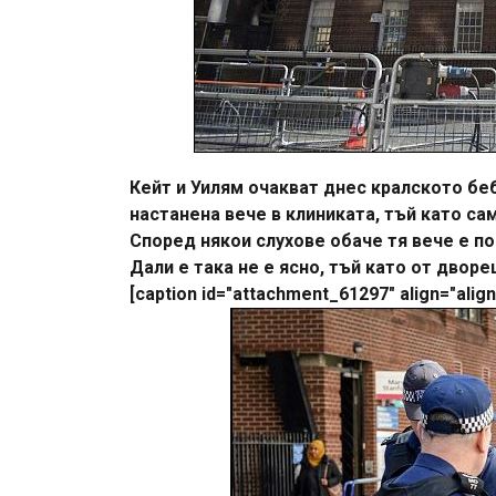
Кейт и Уилям очакват днес кралското бебе
настанена вече в клиниката, тъй като са
Според някои слухове обаче тя вече е по
Дали е така не е ясно, тъй като от двор
[caption id="attachment_61297" align="alig