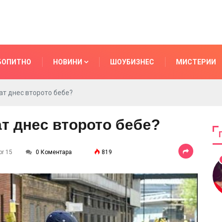
БОПИТНО
НОВИНИ
ШОУБИЗНЕС
МИСТЕРИИ
ат днес второто бебе?
т днес второто бебе?
pr 15
0 Коментара
819