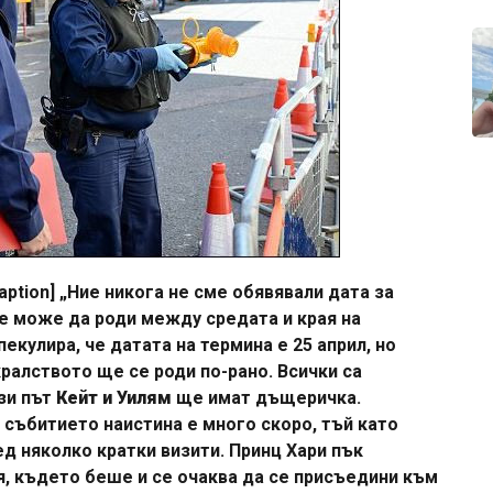
ption] „Ние никога не сме обявявали дата за
че може да роди между средата и края на
пекулира, че датата на термина е 25 април, но
ралството ще се роди по-рано. Всички са
ози път
Кейт и Уилям
ще имат дъщеричка.
събитието наистина е много скоро, тъй като
д няколко кратки визити. Принц Хари пък
, където беше и се очаква да се присъедини към