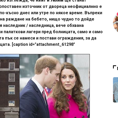
ичко изглежда, че
Кейт и Уилям
ще станат
копоставен източник от двореца неофициалнно е
по-късно днес или утре по някое време. Въпреки
а на раждане на бебето, нищо чудно то дойде
я наследник / наследница, вече обхвана
 и палаткови лагери пред болницата, само и само
та пък се намеси и постави ограждения, за да
ата. [caption id="attachment_61298"