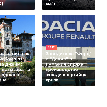
О)
км/ч
СВЯТ
ната вила на
Заводите на "Форд"
то Комо от
и "Дачия" в
за Джеймс
Румъния спряха
 на пазара - и
производство
енадващо
заради енергийна
пна
криза