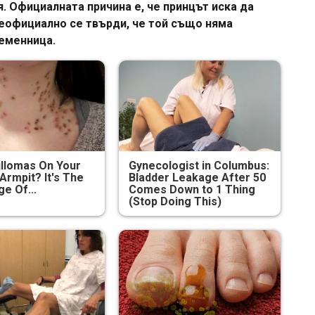
. Официалната причина е, че принцът иска да
неофициално се твърди, че той също няма
леменница.
illomas On Your
Gynecologist in Columbus:
Armpit? It's The
Bladder Leakage After 50
ge Of...
Comes Down to 1 Thing
(Stop Doing This)