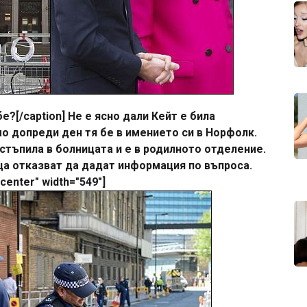
?[/caption] Не е ясно дали Кейт е била
мо допреди ден тя бе в имението си в Норфолк.
стъпила в болницата и е в родилното отделение.
еца отказват да дадат информация по въпроса.
ncenter" width="549"]