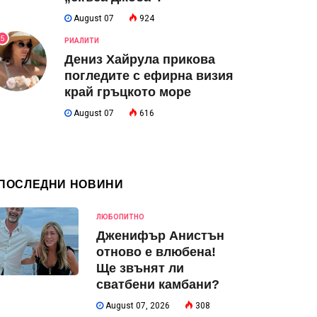
August 07
924
5
РИАЛИТИ
Дениз Хайрула прикова
погледите с ефирна визия
край гръцкото море
August 07
616
ПОСЛЕДНИ НОВИНИ
ЛЮБОПИТНО
Дженифър Анистън
отново е влюбена!
Ще звънят ли
сватбени камбани?
August 07, 2026
308