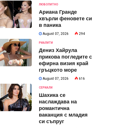
ЛЮБОПИТНО
Ариана Гранде
хвърли феновете си
в паника
August 07, 2026
294
РИАЛИТИ
Дениз Хайрула
прикова погледите с
ефирна визия край
гръцкото море
August 07, 2026
616
СЕРИАЛИ
Шахика се
наслаждава на
романтична
ваканция с младия
си съпруг