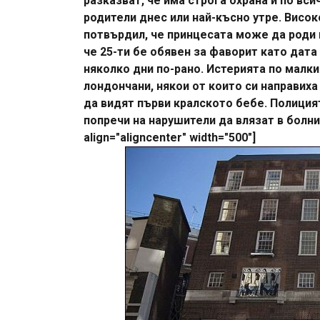
разказват, че има строга охрана и по вс
родители днес или най-късно утре. Висо
потвърдил, че принцесата може да роди 
че 25-ти бе обявен за фаворит като дат
няколко дни по-рано. Истерията по малки
лондончани, някои от които си направиха
да видят първи кралското бебе. Полиция
попречи на нарушители да влязат в болниц
align="aligncenter" width="500"]