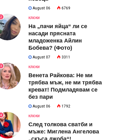
August 06
6769
2
КЛЮКИ
На „пачи яйца“ ли се
насади прясната
младоженка Айлин
Бобева? (Фото)
August 07
3311
3
КЛЮКИ
Венета Райкова: Не ми
трябва мъж, не ми трябва
креват! Подмладявам се
без пари
August 06
1792
4
КЛЮКИ
След толкова сватби и
мъже: Миглена Ангелова
„скъса джоба“!