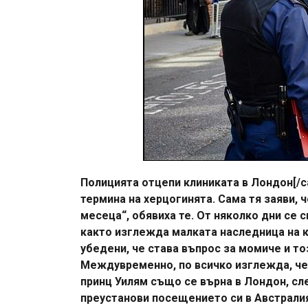
Полицията отцепи клиниката в Лондон[/ca
термина на херцогинята. Сама тя заяви, 
месеца“, обявиха те. От няколко дни се с
както изглежда малката наследница на к
убедени, че става въпрос за момиче и т
Междувременно, по всичко изглежда, че 
принц Уилям също се върна в Лондон, сле
преустанови посещението си в Австралия