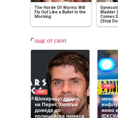
The Horde Of Worms Will
Gynecolo
Fly Out Like a Bullet In the
Bladder 
Morning
Comes D
(Stop Do
ОЩЕ ОТ СВЯТ
СВЯТ
Застр
СВЯТ
Шокиращо видео
мекси
на Перес Хилтън
инфлу
доведе до
живо 
полицейска намеса
(ЕКС