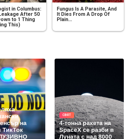
gist in Columbus:
Fungus Is A Parasite, And
Leakage After 50
It Dies From A Drop Of
own to 1 Thing
Plain...
ing This)
еляха
кански
СВЯТ
енсър на
4-тонна ракета на
в ТикТок
SpaceX се разби в
КЛУЗИВНО
Луната с над 8000