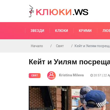
ЗВЕЗДИ
КЛЮКИ
КРИМИ
ЛЮ
Начало
Свят
Кейт и Уилям посрещ
Кейт и Уилям посреща
Kristina Mileva
20:57 | 22 A
СВЯТ