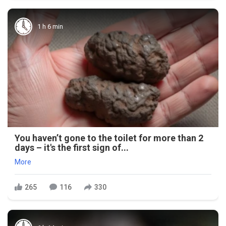
1 h 6 min
You haven’t gone to the toilet for more than 2
days – it's the first sign of...
More
265
116
330