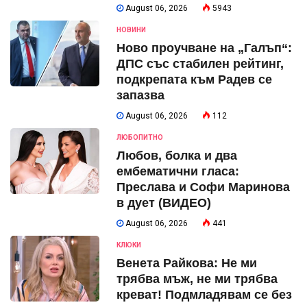
August 06, 2026
5943
НОВИНИ
Ново проучване на „Галъп“:
ДПС със стабилен рейтинг,
подкрепата към Радев се
запазва
August 06, 2026
112
ЛЮБОПИТНО
Любов, болка и два
ембематични гласа:
Преслава и Софи Маринова
в дует (ВИДЕО)
August 06, 2026
441
КЛЮКИ
Венета Райкова: Не ми
трябва мъж, не ми трябва
креват! Подмладявам се без