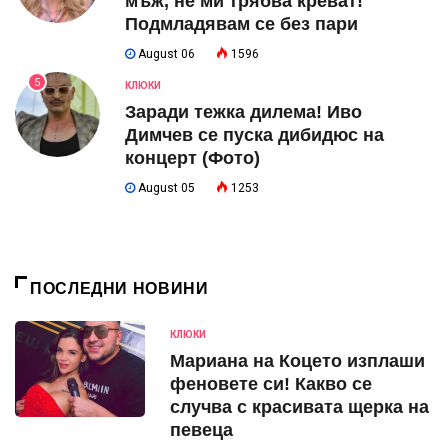
мъж, не ми трябва креват!
Подмладявам се без пари
August 06
1596
5
КЛЮКИ
Заради тежка дилема! Иво
Димчев се пуска дибидюс на
концерт (Фото)
August 05
1253
ПОСЛЕДНИ НОВИНИ
КЛЮКИ
Мариана на Коцето изплаши
феновете си! Какво се
случва с красивата щерка на
певеца