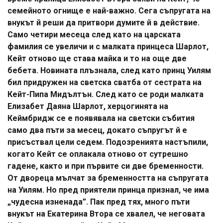
семейното огнище е най-важно. Сега съпругата на
внукът й реши да притвори думите й в действие.
Само четири месеца след като на царската
фамилия се увеличи и с малката принцеса Шарлот,
Кейт отново ще става майка и то на още две
бебета. Новината плъзнала, след като принц Уилям
бил придружен на светска сватба от сестрата на
Кейт-Пипа Мидълтън. След като се роди малката
Елизабет Даяна Шарлот, херцогинята на
Кеймбридж се е появявала на светски събития
само два пъти за месец, докато съпругът й е
присъствал цели седем. Подозренията настъпили,
когато Кейт се оплакала отново от сутрешно
гадене, както и при първите си две бременности.
От двореца мълчат за бременността на съпругата
на Уилям. Но пред приятели принца признал, че има
„чудесна изненада”. Пак пред тях, много пъти
внукът на Екатерина Втора се хвалел, че неговата