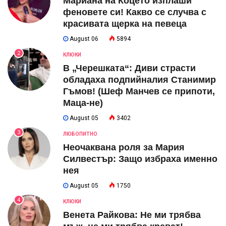
Мариана на Коцето изплаши
феновете си! Какво се случва с
красивата щерка на певеца
August 06
5894
2
КЛЮКИ
В „Черешката“: Диви страсти
обладаха подпийналия Станимир
Гъмов! (Шеф Манчев се припоти,
Маца-не)
August 05
3402
3
ЛЮБОПИТНО
Неочаквана роля за Мария
Силвестър: Защо избраха именно
нея
August 05
1750
4
КЛЮКИ
Венета Райкова: Не ми трябва