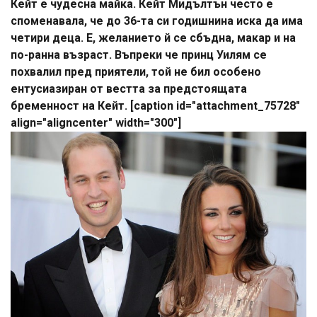
Кейт е чудесна майка. Кейт Мидълтън често е
споменавала, че до 36-та си годишнина иска да има
четири деца. Е, желанието й се сбъдна, макар и на
по-ранна възраст. Въпреки че принц Уилям се
похвалил пред приятели, той не бил особено
ентусиазиран от вестта за предстоящата
бременност на Кейт. [caption id="attachment_75728"
align="aligncenter" width="300"]