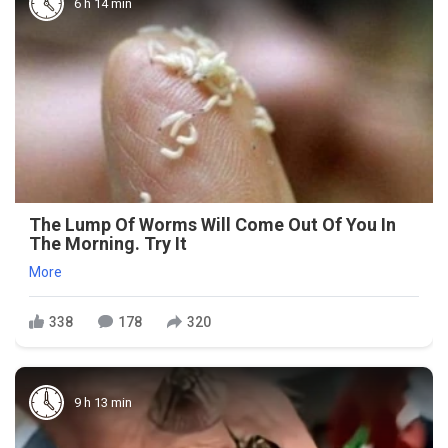
6 h 14 min
The Lump Of Worms Will Come Out Of You In
The Morning. Try It
More
338
178
320
9 h 13 min