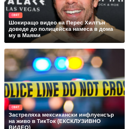
СВЯТ
Шокиращо видео на Перес Хилтън
доведе до полицейска намеса в дома
му в Маями
СВЯТ
Застреляха мексикански инфлуенсър
на живо в ТикТок (ЕКСКЛУЗИВНО
ВИДЕО)