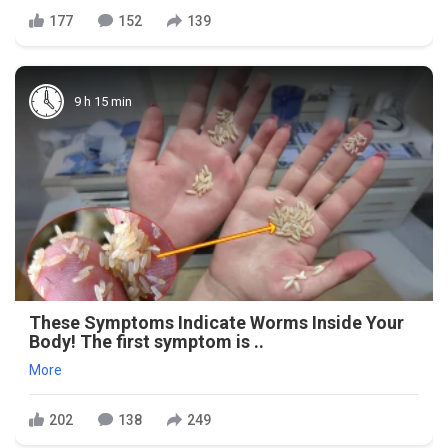
177
152
139
9 h 15 min
These Symptoms Indicate Worms Inside Your
Body! The first symptom is ..
More
202
138
249