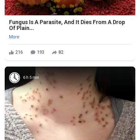
Fungus Is A Parasite, And It Dies From A Drop
Of Plain...
More
216
193
82
6 h 5 min