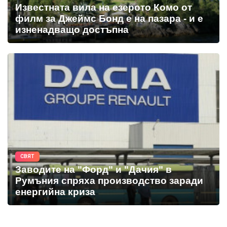
Известната вила на езерото Комо от
филм за Джеймс Бонд е на пазара - и е
изненадващо достъпна
СВЯТ
Заводите на "Форд" и "Дачия" в
Румъния спряха производство заради
енергийна криза