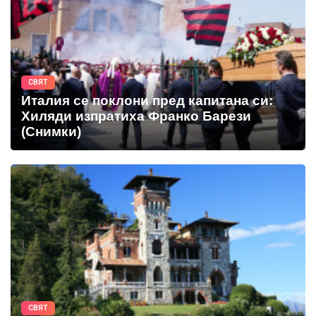
СВЯТ
Италия се поклони пред капитана си:
Хиляди изпратиха Франко Барези
(Снимки)
СВЯТ