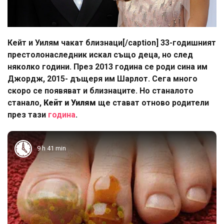
Кейт и Уилям чакат близнаци[/caption] 33-годишният
престолонаследник искал също деца, но след
няколко години. През 2013 година се роди сина им
Джордж, 2015- дъщеря им Шарлот. Сега много
скоро се появяват и близнаците. Но станалото
станало,
Кейт и Уилям
ще стават отново родители
през тази
година
.
9 h 41 min