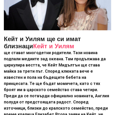
Кейт и Уилям ще си имат
близнаци
Кейт и Уилям
ще стават многодетни родители. Тази новина
подпали медиите зад океана. Там продължава да
циркулира вестта, че Кейт Мидълтън ще става
майка за трети път. Според клюката вече е
известен и пола на бъдещите бебета на
принцесата. Те ще бъдат момичета, като с тях
броят им в царското семейство става четири.
Преди да се потвърди официално новината, Англия
полудя от предстоящата радост. Според
източници, близки до кралското семейство, преди
време кралица Елизабет Втора заяви на Кейт, че