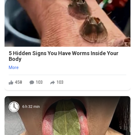
5 Hidden Signs You Have Worms Inside Your
Body
More
458
103
103
6 h 32 min