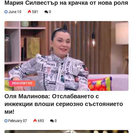
Мария Силвестър на крачка от нова роля
June 10
581
0
ЛЮБОПИТНО
Оля Малинова: Отслабването с
инжекции влоши сериозно състоянието
ми!
February 07
693
0