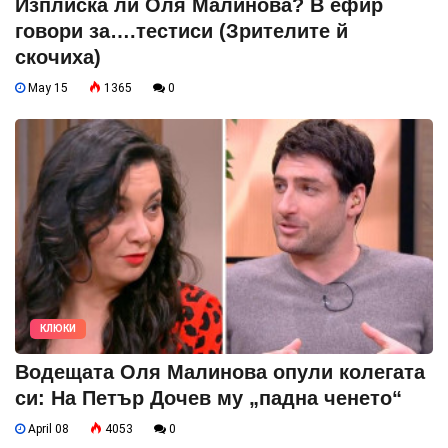
Изплиска ли Оля Малинова? В ефир
говори за….тестиси (Зрителите й
скочиха)
May 15
1365
0
КЛЮКИ
Водещата Оля Малинова опули колегата
си: На Петър Дочев му „падна ченето“
April 08
4053
0