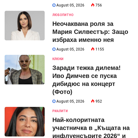
August 05, 2026
756
ЛЮБОПИТНО
Неочаквана роля за
Мария Силвестър: Защо
избраха именно нея
August 05, 2026
1155
КЛЮКИ
Заради тежка дилема!
Иво Димчев се пуска
дибидюс на концерт
(Фото)
August 05, 2026
952
РИАЛИТИ
Най-колоритната
участничка в „Къщата на
инфлуенсърите 2026“ и