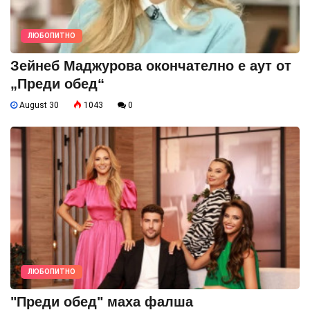
ЛЮБОПИТНО
Зейнеб Маджурова окончателно е аут от
„Преди обед“
August 30
1043
0
ЛЮБОПИТНО
"Преди обед" маха фалша