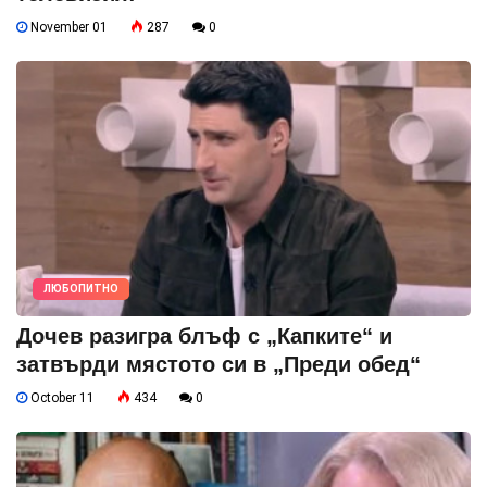
November 01
287
0
ЛЮБОПИТНО
Дочев разигра блъф с „Капките“ и
затвърди мястото си в „Преди обед“
October 11
434
0