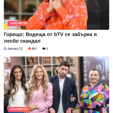
ЛЮБОПИТНО
Горещо: Водеща от bTV се забърка в
лесбо скандал
January 22
861
0
ЛЮБОПИТНО