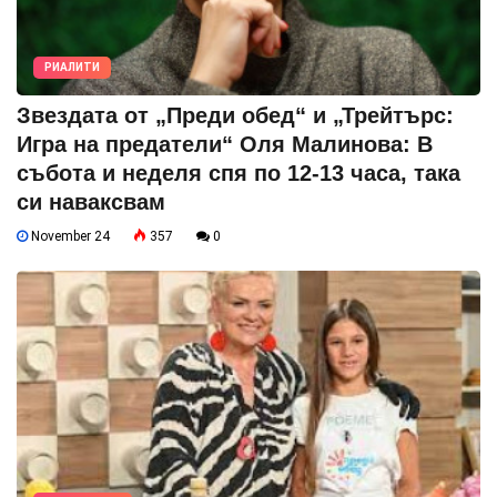
РИАЛИТИ
Звездата от „Преди обед“ и „Трейтърс:
Игра на предатели“ Оля Малинова: В
събота и неделя спя по 12-13 часа, така
си наваксвам
November 24
357
0