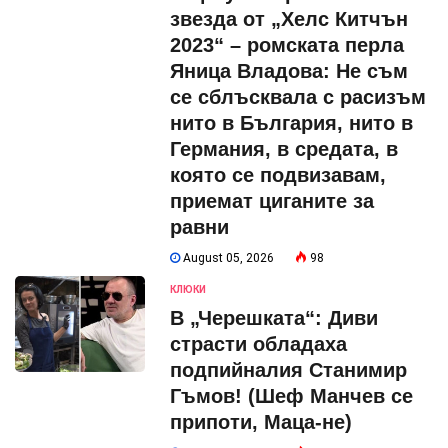
звезда от „Хелс Китчън
2023“ – ромската перла
Яница Владова: Не съм
се сблъсквала с расизъм
нито в България, нито в
Германия, в средата, в
която се подвизавам,
приемат циганите за
равни
August 05, 2026
98
КЛЮКИ
В „Черешката“: Диви
страсти обладаха
подпийналия Станимир
Гъмов! (Шеф Манчев се
припоти, Маца-не)