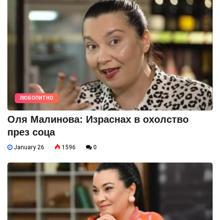
ЛЮБОПИТНО
Оля Малинова: Израснах в охолство
през соца
January 26
1596
0