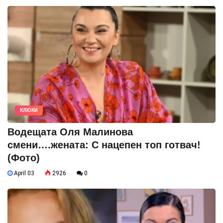
КЛЮКИ
Водещата Оля Малинова
смени….жената: С нацепен топ готвач!
(Фото)
April 03
2926
0