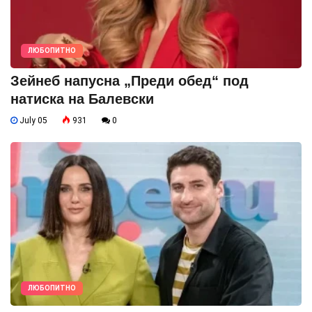
ЛЮБОПИТНО
Зейнеб напусна „Преди обед“ под
натиска на Балевски
July 05
931
0
ЛЮБОПИТНО