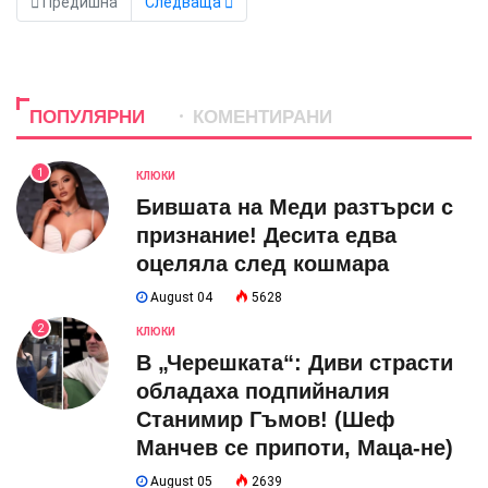
Предишна
Следваща
ПОПУЛЯРНИ
КОМЕНТИРАНИ
1
КЛЮКИ
Бившата на Меди разтърси с
признание! Десита едва
оцеляла след кошмара
August 04
5628
2
КЛЮКИ
В „Черешката“: Диви страсти
обладаха подпийналия
Станимир Гъмов! (Шеф
Манчев се припоти, Маца-не)
August 05
2639