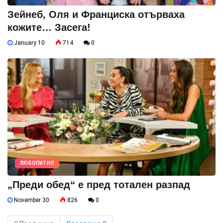
Зейнеб, Оля и Франциска отърваха
кожите… Засега!
January 10
714
0
ЛЮБОПИТНО
„Преди обед“ е пред тотален разпад
November 30
826
0