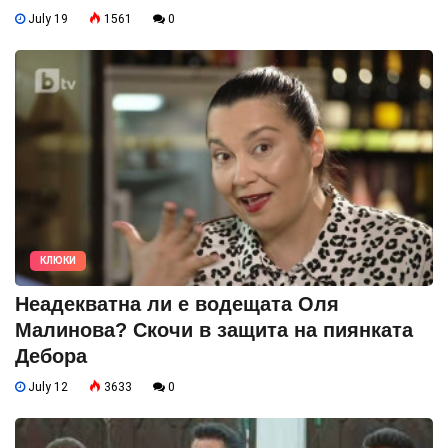
July 19
1561
0
КЛЮКИ
Неадекватна ли е водещата Оля
Малинова? Скочи в защита на пиянката
Дебора
July 12
3633
0