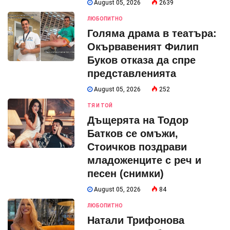
August 05, 2026
2639
ЛЮБОПИТНО
Голяма драма в театъра:
Окървавеният Филип
Буков отказа да спре
представленията
August 05, 2026
252
ТЯ И ТОЙ
Дъщерята на Тодор
Батков се омъжи,
Стоичков поздрави
младоженците с реч и
песен (снимки)
August 05, 2026
84
ЛЮБОПИТНО
Натали Трифонова