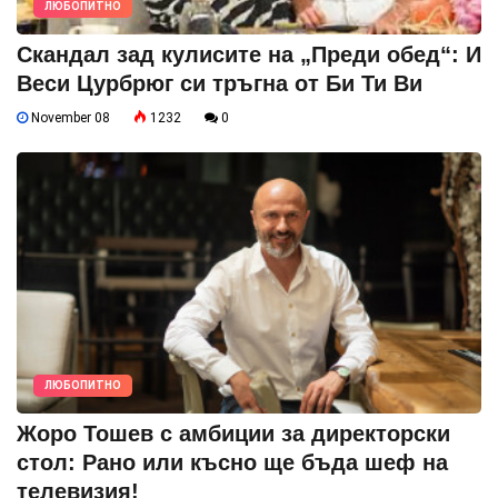
ЛЮБОПИТНО
Скандал зад кулисите на „Преди обед“: И
Веси Цурбрюг си тръгна от Би Ти Ви
November 08
1232
0
ЛЮБОПИТНО
Жоро Тошев с амбиции за директорски
стол: Рано или късно ще бъда шеф на
телевизия!