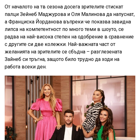
От началото на тв сезона досега зрителите стискат
палци Зейнеб Маджурова и Оля Малинова да напуснат,
а Франциска Йорданова въпреки че показва завидна
липса на компетентност по много теми в шоуто, се
радва на най-висока степен на одобрение в сравнение
с другите си две колежки. Най-важната част от
желанията на зрителите се сбъдна – разглезената
Зайнеб си тръгна, защото било трудно да ходи на
работа всеки ден.