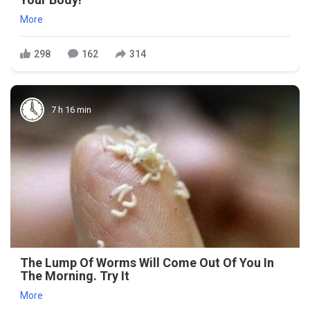
More
298
162
314
7 h 16 min
The Lump Of Worms Will Come Out Of You In
The Morning. Try It
More