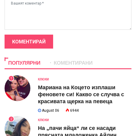
КОМЕНТИРАЙ
ПОПУЛЯРНИ
КОМЕНТИРАНИ
1
КЛЮКИ
Мариана на Коцето изплаши
феновете си! Какво се случва с
красивата щерка на певеца
August 06
6944
2
КЛЮКИ
На „пачи яйца“ ли се насади
прясната младоженка Айлин