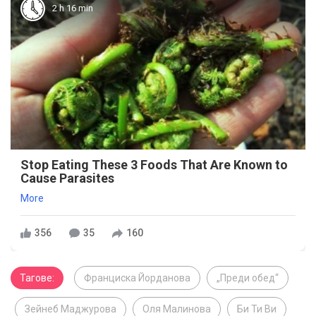
2 h 16 min
Stop Eating These 3 Foods That Are Known to
Cause Parasites
More
356
35
160
Тагове:
Франциска Йорданова
„Преди обед“
Зейнеб Маджурова
Оля Малинова
Би Ти Ви