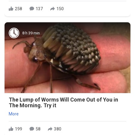
258
137
150
8 h 39 min
The Lump of Worms Will Come Out of You in
The Morning. Try it
More
199
58
380