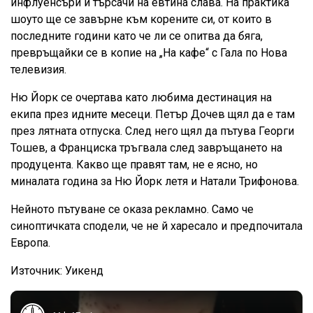
инфлуенсъри и търсачи на евтина слава. На практика
шоуто ще се завърне към корените си, от които в
последните години като че ли се опитва да бяга,
превръщайки се в копие на „На кафе“ с Гала по Нова
телевизия.
Ню Йорк се очертава като любима дестинация на
екипа през идните месеци. Петър Дочев щял да е там
през лятната отпуска. След него щял да пътува Георги
Тошев, а Франциска тръгвала след завръщането на
продуцента. Какво ще правят там, не е ясно, но
миналата година за Ню Йорк летя и Натали Трифонова.
Нейното пътуване се оказа рекламно. Само че
синоптичката сподели, че не й харесало и предпочитала
Европа.
Източник: Уикенд