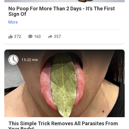
No Poop For More Than 2 Days - It's The First
Sign Of
More
372
163
357
1 h 22 min
This Simple Trick Removes All Parasites From
Your Body!