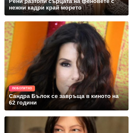
Рени разтопи сърцата на феновете с
нежни кадри край морето
ЛЮБОПИТНО
Сандра Бълок се завръща в киното на
62 години