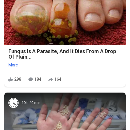
Fungus Is A Parasite, And It Dies From A Drop
Of Plain...
More
298
184
164
10 h 40 min