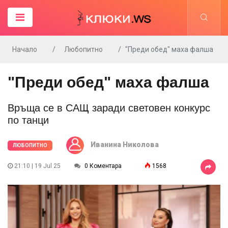
Начало
Любопитно
"Преди обед" маха фалша
"Преди обед" маха фалша
Връща се в САЩ заради световен конкурс
по танци
Иванина Николова
ЛЮБОПИТНО
21:10 | 19 Jul 25
0 Коментара
1568