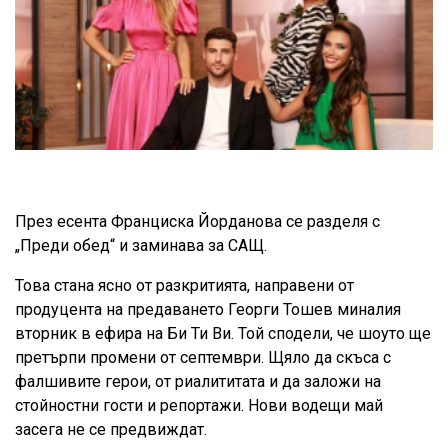
През есента Франциска Йорданова се разделя с
„Преди обед“ и заминава за САЩ.
Това стана ясно от разкритията, направени от
продуцента на предаването Георги Тошев миналия
вторник в ефира на Би Ти Ви. Той сподели, че шоуто ще
претърпи промени от септември. Щяло да скъса с
фалшивите герои, от риалититата и да заложи на
стойностни гости и репортажи. Нови водещи май
засега не се предвиждат.