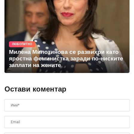
ЛЮБОПИТНО
Милена Милотинова се развихри като
яростна феминистка заради по-ниските
заплати на жените
Остави коментар