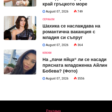
край гръцкото море
August 07, 2026
749
СЕРИАЛИ
Шахика се наслаждава на
романтична ваканция с
младия си съпруг
August 07, 2026
364
КЛЮКИ
На „пачи яйца“ ли се насади
прясната младоженка Айлин
Бобева? (Фото)
August 07, 2026
3556
Реклама