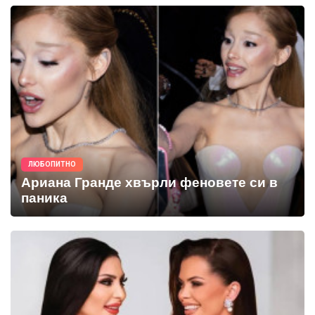
ЛЮБОПИТНО
Ариана Гранде хвърли феновете си в
паника