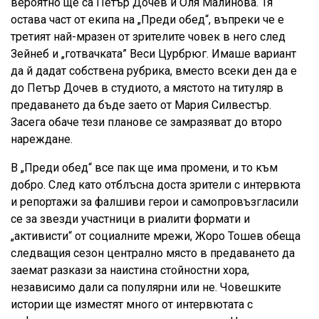
вероятно ще са Петър Дочев и Оля Малинова. Тя
остава част от екипа на „Преди обед“, въпреки че е
третият най-мразен от зрителите човек в него след
Зейнеб и „готвачката” Веси Цурбрюг. Имаше вариант
да й дадат собствена рубрика, вместо всеки ден да е
до Петър Дочев в студиото, а мястото на титуляр в
предаването да бъде заето от Мария Силвестър.
Засега обаче тези планове се замразяват до второ
нареждане.
В „Преди обед“ все пак ще има промени, и то към
добро. След като отблъсна доста зрители с интервюта
и репортажи за фалшиви герои и самопровъзгласили
се за звезди участници в риалити формати и
„активисти“ от социалните мрежи, Жоро Тошев обеща
следващия сезон централно място в предаването да
заемат разкази за наистина стойностни хора,
независимо дали са популярни или не. Човешките
истории ще изместят много от интервютата с