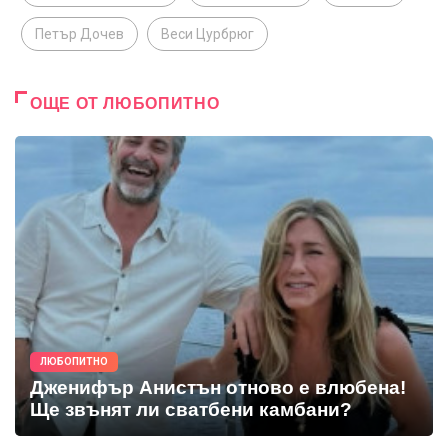
Петър Дочев
Веси Цурбрюг
ОЩЕ ОТ ЛЮБОПИТНО
ЛЮБОПИТНО
Дженифър Анистън отново е влюбена!
Ще звънят ли сватбени камбани?