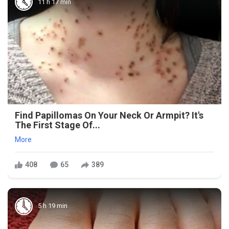
11 h 17 min
Find Papillomas On Your Neck Or Armpit? It's
The First Stage Of...
More
408
65
389
5 h 19 min