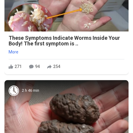
These Symptoms Indicate Worms Inside Your
Body! The first symptom is ..
More
271
94
254
2 h 46 min