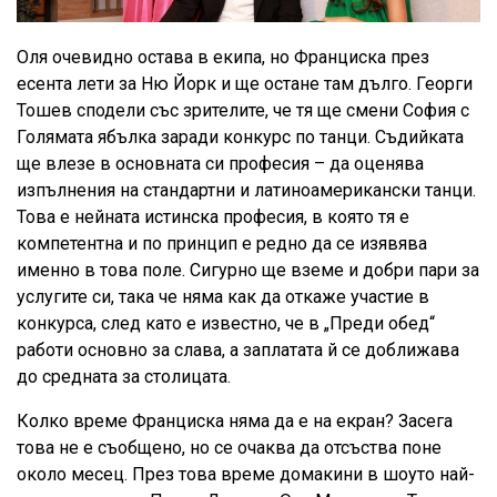
Оля очевидно остава в екипа, но Франциска през
есента лети за Ню Йорк и ще остане там дълго. Георги
Тошев сподели със зрителите, че тя ще смени София с
Голямата ябълка заради конкурс по танци. Съдийката
ще влезе в основната си професия – да оценява
изпълнения на стандартни и латиноамерикански танци.
Това е нейната истинска професия, в която тя е
компетентна и по принцип е редно да се изявява
именно в това поле. Сигурно ще вземе и добри пари за
услугите си, така че няма как да откаже участие в
конкурса, след като е известно, че в „Преди обед“
работи основно за слава, а заплатата й се доближава
до средната за столицата.
Колко време Франциска няма да е на екран? Засега
това не е съобщено, но се очаква да отсъства поне
около месец. През това време домакини в шоуто най-