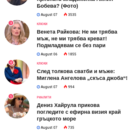
Бобева? (Фото)
August 07
3535
3
КЛЮКИ
Венета Райкова: Не ми трябва
мъж, не ми трябва креват!
Подмладявам се без пари
August 06
1855
4
КЛЮКИ
След толкова сватби и мъже:
Миглена Ангелова „скъса джоба“!
August 07
994
5
РИАЛИТИ
Дениз Хайрула прикова
погледите с ефирна визия край
гръцкото море
August 07
735