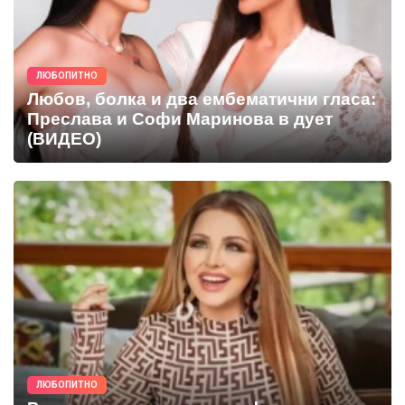
ЛЮБОПИТНО
Любов, болка и два ембематични гласа:
Преслава и Софи Маринова в дует
(ВИДЕО)
ЛЮБОПИТНО