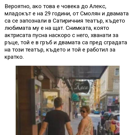
Вероятно, ако това е човека до Алекс,
младокът е на 29 години, от Смолян и двамата
са се запознали в Сатиричния театър, където
любимата му е на щат. Снимката, която
актрисата пусна наскоро с него, хванати за
ръце, той е в гръб и двамата са пред сградата
на този театър, където и той е работил за
кратко.