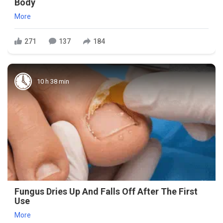
Body
More
271
137
184
10 h 38 min
Fungus Dries Up And Falls Off After The First
Use
More