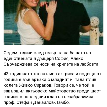
Седем години след смъртта на бащата на
единствената й дъщеря София, Алекс
Сърчаджиева се носи на крилете на любовта
43-годишната талантлива актриса и водеща от
година е във връзка с младият и
талантлив
колега Живко Сираков. Говори се, че той
е
завършил актьорско майсторство преди шест
години, в последния клас на незабравимия
проф. Стефан Данаилов-Ламбо.