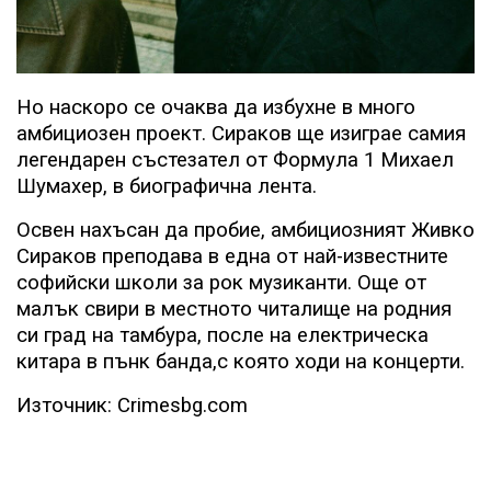
Но наскоро се очаква да избухне в много
амбициозен проект. Сираков ще изиграе самия
легендарен състезател от Формула 1 Михаел
Шумахер, в биографична лента.
Освен нахъсан да пробие, амбициозният Живко
Сираков преподава в една от най-известните
софийски школи за рок музиканти. Още от
малък свири в местното читалище на родния
си град на тамбура, после на електрическа
китара в пънк банда,с която ходи на концерти.
Източник: Crimesbg.com