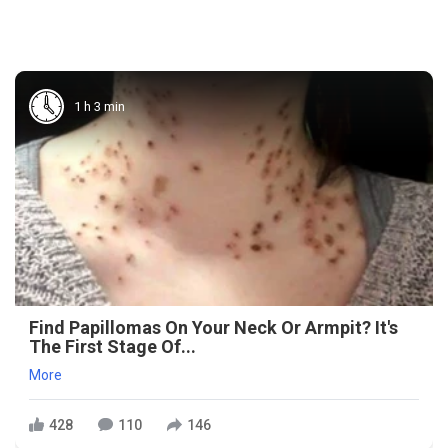
1 h 3 min
Find Papillomas On Your Neck Or Armpit? It's
The First Stage Of...
More
428
110
146