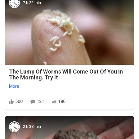
7 h 22 min
The Lump Of Worms Will Come Out Of You In
The Morning. Try It
More
500
121
180
2 h 38 min