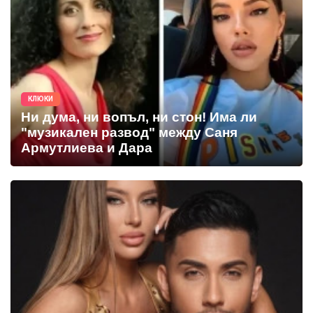
КЛЮКИ
Ни дума, ни вопъл, ни стон! Има ли
"музикален развод" между Саня
Армутлиева и Дара