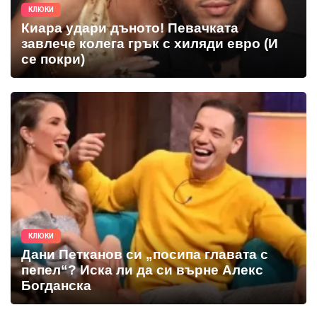
КЛЮКИ
Киара удари дъното! Певачката
завлече колега грък с хиляди евро (И
се покри)
КЛЮКИ
Дани Петканов си „посипа главата с
пепел“? Иска ли да си върне Алекс
Богданска