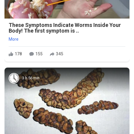
These Symptoms Indicate Worms Inside Your
Body! The first symptom is ..
More
178
155
345
3 h 56 min