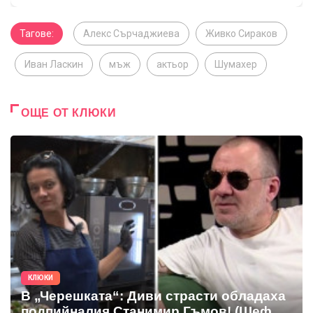
Тагове:
Алекс Сърчаджиева
Живко Сираков
Иван Ласкин
мъж
актьор
Шумахер
ОЩЕ ОТ КЛЮКИ
КЛЮКИ
В „Черешката“: Диви страсти обладаха
подпийналия Станимир Гъмов! (Шеф