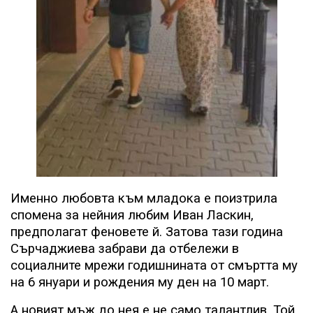
Именно любовта към младока е поизтрила
спомена за нейния любим Иван Ласкин,
предполагат феновете й. Затова тази година
Сърчаджиева забрави да отбележи в
социалните мрежи годишнината от смъртта му
на 6 януари и рождения му ден на 10 март.
А новият мъж до нея е не само талантлив. Той