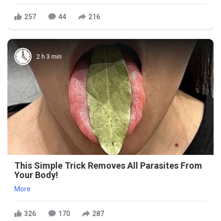
257
44
216
2 h 3 min
This Simple Trick Removes All Parasites From
Your Body!
More
326
170
287