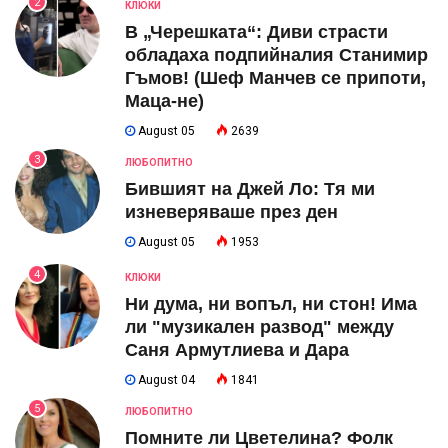
2
КЛЮКИ
В „Черешката“: Диви страсти
обладаха подпийналия Станимир
Гъмов! (Шеф Манчев се припоти,
Маца-не)
August 05
2639
3
ЛЮБОПИТНО
Бившият на Джей Ло: Тя ми
изневеряваше през ден
August 05
1953
4
КЛЮКИ
Ни дума, ни вопъл, ни стон! Има
ли "музикален развод" между
Саня Армутлиева и Дара
August 04
1841
5
ЛЮБОПИТНО
Помните ли Цветелина? Фолк