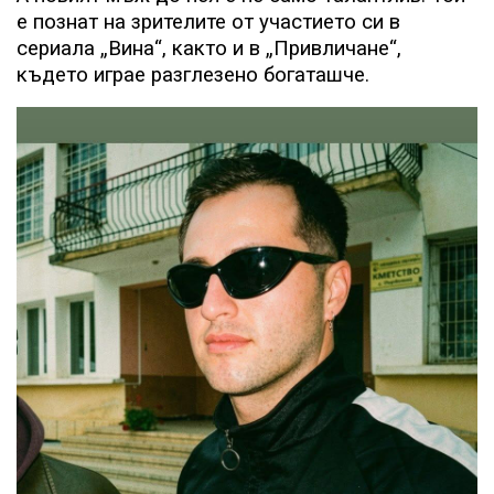
е познат на зрителите от участието си в
сериала „Вина“, както и в „Привличане“,
където играе разглезено богаташче.