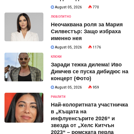
August 05, 2026
770
ЛЮБОПИТНО
Неочаквана роля за Мария
Силвестър: Защо избраха
именно нея
August 05, 2026
1176
КЛЮКИ
Заради тежка дилема! Иво
Димчев се пуска дибидюс на
концерт (Фото)
August 05, 2026
959
РИАЛИТИ
Най-колоритната участничка
в „Къщата на
инфлуенсърите 2026“ и
звезда от „Хелс Китчън
2023“ – ромската перла