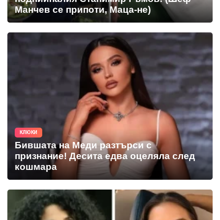
Манчев се припоти, Маца-не)
КЛЮКИ
Бившата на Меди разтърси с
признание! Десита едва оцеляла след
кошмара