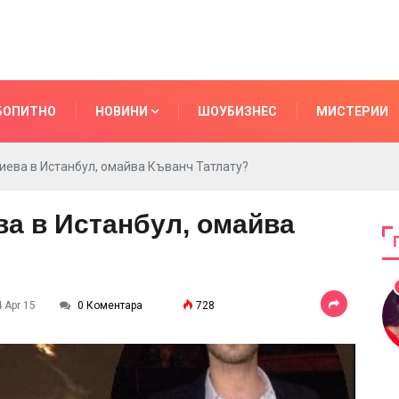
БОПИТНО
НОВИНИ
ШОУБИЗНЕС
МИСТЕРИИ
иева в Истанбул, омайва Къванч Татлату?
а в Истанбул, омайва
4 Apr 15
0 Коментара
728