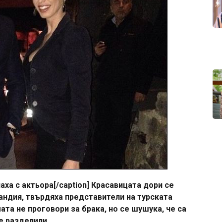
ха с актьора[/caption] Красавицата дори се
андия, твърдяха представители на турската
ата не проговори за брака, но се шушука, че са
е разделили.