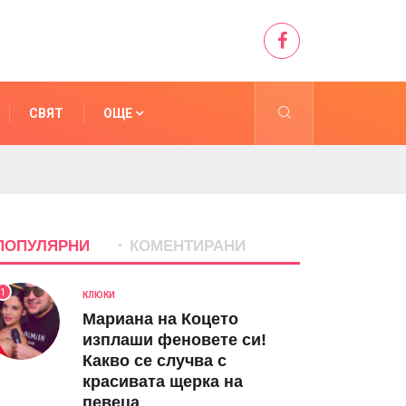
СВЯТ
ОЩЕ
ПОПУЛЯРНИ
КОМЕНТИРАНИ
1
КЛЮКИ
Мариана на Коцето
изплаши феновете си!
Какво се случва с
красивата щерка на
певеца