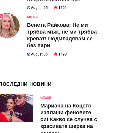
August 05
1701
5
КЛЮКИ
Венета Райкова: Не ми
трябва мъж, не ми трябва
креват! Подмладявам се
без пари
August 06
1498
ПОСЛЕДНИ НОВИНИ
КЛЮКИ
Мариана на Коцето
изплаши феновете
си! Какво се случва с
красивата щерка на