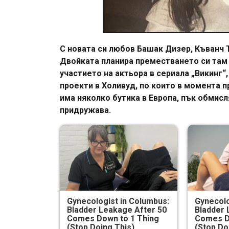
С новата си любов Башак Дизер, Къванч 
Двойката планира преместването си там 
участието на актьора в сериала „Викинг“
проекти в Холивуд, по които в момента 
има няколко бутика в Европа, пък обмисл
придружава.
Gynecologist in Columbus:
Gynecolo
Bladder Leakage After 50
Bladder 
Comes Down to 1 Thing
Comes D
(Stop Doing This)
(Stop Do