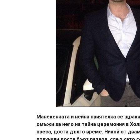
Манекенката и нейна приятелка се щракна
омъжи за него на тайна церемония в Хол
преса, доста дълго време. Никой от двам
получили доста бърз развод, след като с