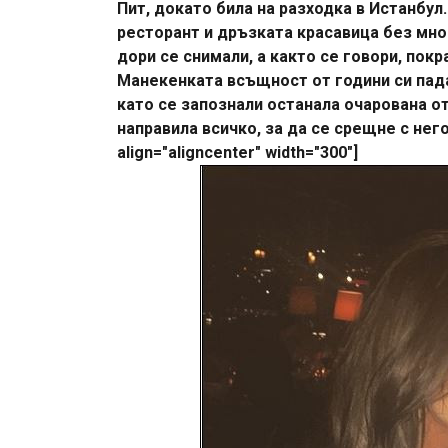
Пит, докато била на разходка в Истанбул
ресторант и дръзката красавица без мно
дори се снимали, а както се говори, пок
Манекенката всъщност от години си пада
като се запознали останала очарована от 
направила всичко, за да се срещне с него
align="aligncenter" width="300"]