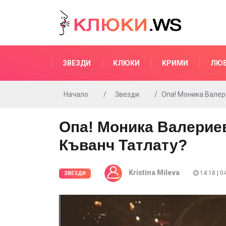
ЗВЕЗДИ
КЛЮКИ
КРИМИ
ЛЮ
Начало
Звезди
Опа! Моника Валер
Опа! Моника Валериев
Къванч Татлату?
Kristina Mileva
14:18 | 0
ЗВЕЗДИ