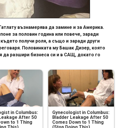
Татлату възнамерява да замине и за Америка.
поне за половин година или повече, заради
, където получи роля, а също и заради други
преговаря. Половинката му Башак Дизер, която
я да разшири бизнеса си и в САЩ, докато го
gist in Columbus:
Gynecologist in Columbus:
Leakage After 50
Bladder Leakage After 50
own to 1 Thing
Comes Down to 1 Thing
ing This)
(Stop Doing This)