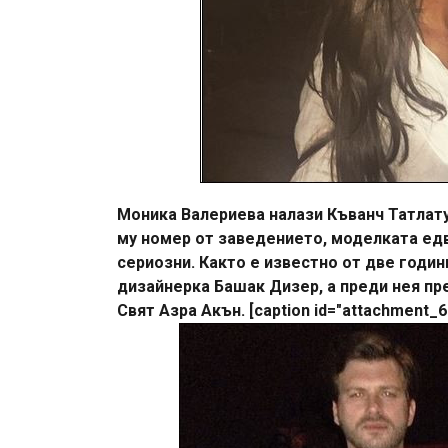
Моника Валериева налази Къванч Татлату[
му номер от заведението, моделката едв
сериозни. Както е известно от две годин
дизайнерка Башак Дизер, а преди нея пре
Свят Азра Акън. [caption id="attachment_60