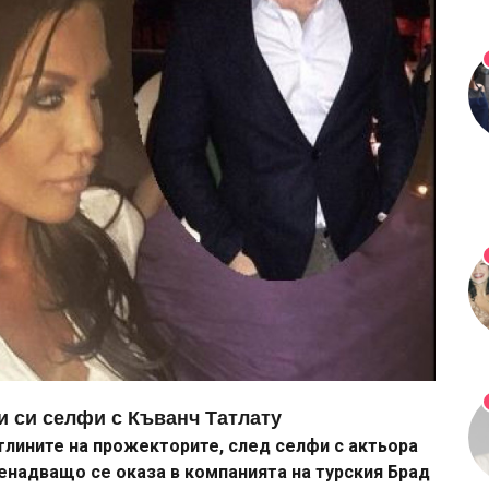
и си селфи с Къванч Татлату
тлините на прожекторите, след селфи с актьора
енадващо се оказа в компанията на турския Брад