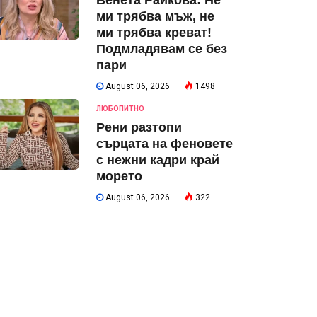
Венета Райкова: Не
ми трябва мъж, не
ми трябва креват!
Подмладявам се без
пари
August 06, 2026
1498
ЛЮБОПИТНО
Рени разтопи
сърцата на феновете
с нежни кадри край
морето
August 06, 2026
322