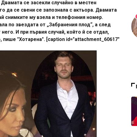
. Двамата се засекли случайно в местен
го да се свени се запознала с актьора. Двамата
рай снимките му взела и телефонния номер.
ла по звездата от „Забранения плод“, а след
него. И при първия случай, който й се отдал,
, пише "Хотарена". [caption id="attachment_60617"