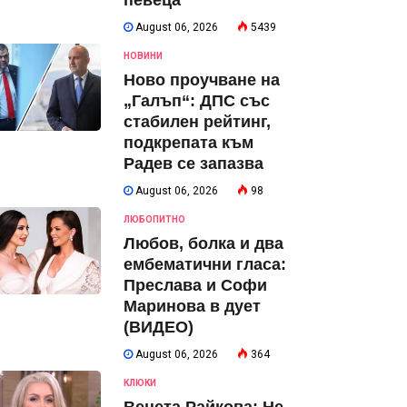
певеца
August 06, 2026
5439
НОВИНИ
Ново проучване на
„Галъп“: ДПС със
стабилен рейтинг,
подкрепата към
Радев се запазва
August 06, 2026
98
ЛЮБОПИТНО
Любов, болка и два
ембематични гласа:
Преслава и Софи
Маринова в дует
(ВИДЕО)
August 06, 2026
364
КЛЮКИ