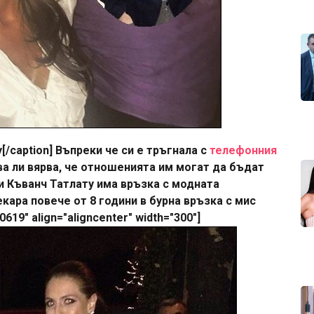
/caption] Въпреки че си е тръгнала с
телефонния
а ли вярва, че отношенията им могат да бъдат
и Къванч Татлату има връзка с модната
кара повече от 8 години в бурна връзка с мис
619" align="aligncenter" width="300"]