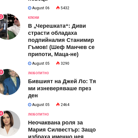
August 06
5432
2
КЛЮКИ
В „Черешката“: Диви
страсти обладаха
подпийналия Станимир
Гъмов! (Шеф Манчев се
припоти, Маца-не)
August 05
3290
3
ЛЮБОПИТНО
Бившият на Джей Ло: Тя
ми изневеряваше през
ден
August 05
2464
4
ЛЮБОПИТНО
Неочаквана роля за
Мария Силвестър: Защо
избраха именно нея