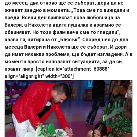
до месец-два отново ще се съберат, дори да не
живеят заедно в момента. „Това сме го виждали и
преди. Всеки ден приписват нова любовница на
Валери, а Николета вдига пушилка и взаимно се
обвиняват. Но този филм вече сме го гледали“,
казва тя, цитирана от „Блясък“. Според нея до два
месеца
Валери и Николета
ще се съберат. И дори
да имат някакви проблеми, ще бъдат изгладени. А в
момента просто използват ситуацията, за да си
правят пиар. [caption id="attachment_60888"
align="alignright" width="300"]