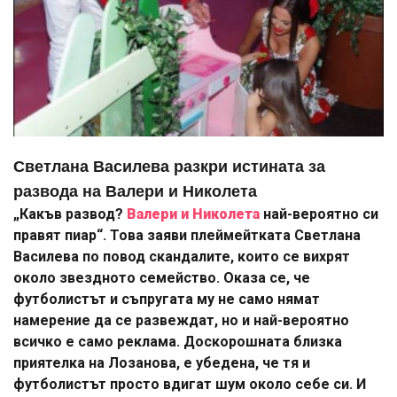
Светлана Василева разкри истината за
развода на Валери и Николета
„Какъв развод?
Валери и Николета
най-вероятно си
правят пиар“. Това заяви плеймейтката Светлана
Василева по повод скандалите, които се вихрят
около звездното семейство. Оказа се, че
футболистът и съпругата му не само нямат
намерение да се развеждат, но и най-вероятно
всичко е само реклама. Доскорошната близка
приятелка на Лозанова, е убедена, че тя и
футболистът просто вдигат шум около себе си. И