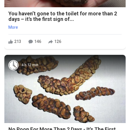
You haven’t gone to the toilet for more than 2
days – it's the first sign of...
More
213
146
126
4 h 12 min
No Poop For More Than 2 Days - It's The First