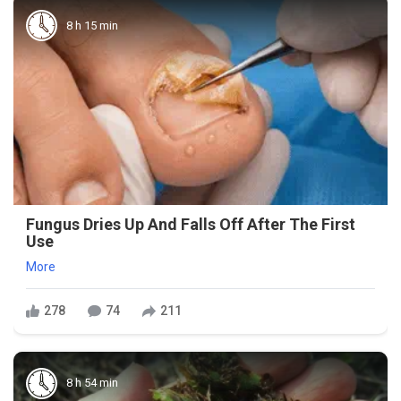
8 h 15 min
Fungus Dries Up And Falls Off After The First
Use
More
278
74
211
8 h 54 min