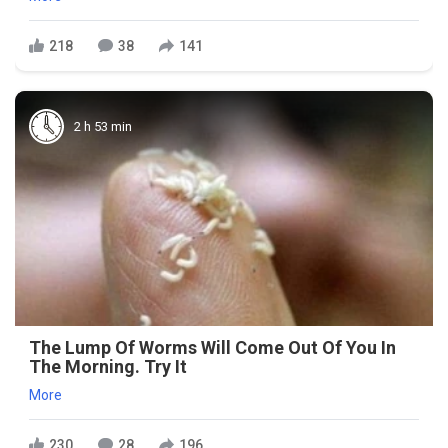
218
38
141
2 h 53 min
The Lump Of Worms Will Come Out Of You In
The Morning. Try It
More
230
28
196