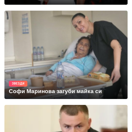
ЗВЕЗДИ
Софи Маринова загуби майка си