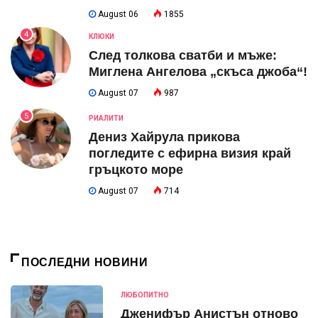
August 06
1855
4
КЛЮКИ
След толкова сватби и мъже:
Миглена Ангелова „скъса джоба“!
August 07
987
5
РИАЛИТИ
Дениз Хайрула прикова
погледите с ефирна визия край
гръцкото море
August 07
714
ПОСЛЕДНИ НОВИНИ
ЛЮБОПИТНО
Дженифър Анистън отново