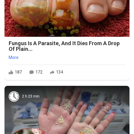
Fungus Is A Parasite, And It Dies From A Drop
Of Plain...
More
187
172
134
2 h 23 min