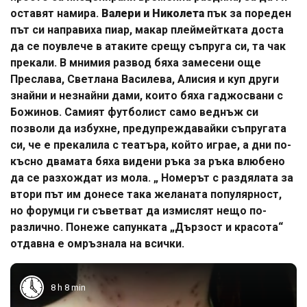
оставят намира.
Валери и Николета
пък за пореден
път си направиха пиар, макар плеймейтката доста
да се поувлече в атаките срещу съпруга си, та чак
прекали. В мнимия развод бяха замесени още
Преслава, Светлана Василева, Алисия и куп други
знайни и незнайни дами, които бяха гаджосвани с
Божинов. Самият футболист само веднъж си
позволи да избухне, предупреждавайки съпругата
си, че е прекалила с театъра, който играе, а дни по-
късно двамата бяха видени ръка за ръка влюбено
да се разхождат из мола. „ Номерът с раздялата за
втори път им донесе така желаната популярност,
но форумци ги съветват да измислят нещо по-
различно. Понеже сапунката „Дързост и красота“
отдавна е омръзнала на всички.
8 h 8 min