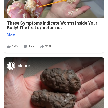
These Symptoms Indicate Worms Inside Your
Body! The first symptom is ..
More
285
129
210
8 h 0 min