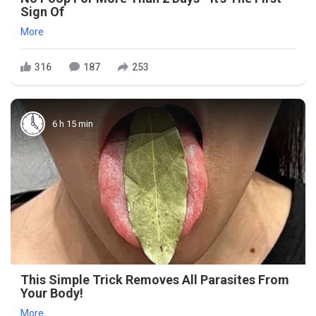
Sign Of
More
316
187
253
6 h 15 min
This Simple Trick Removes All Parasites From
Your Body!
More