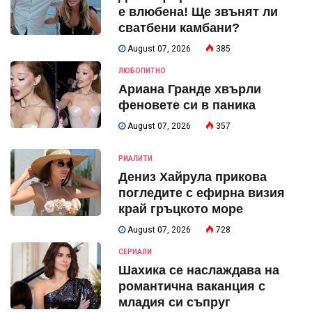
е влюбена! Ще звънят ли
сватбени камбани?
August 07, 2026
385
ЛЮБОПИТНО
Ариана Гранде хвърли
феновете си в паника
August 07, 2026
357
РИАЛИТИ
Дениз Хайрула прикова
погледите с ефирна визия
край гръцкото море
August 07, 2026
728
СЕРИАЛИ
Шахика се наслаждава на
романтична ваканция с
младия си съпруг