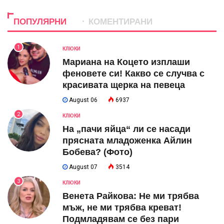
ПОПУЛЯРНИ
КОМЕНТИРАНИ
1
КЛЮКИ
Мариана на Коцето изплаши
феновете си! Какво се случва с
красивата щерка на певеца
August 06
6937
2
КЛЮКИ
На „пачи яйца“ ли се насади
прясната младоженка Айлин
Бобева? (Фото)
August 07
3514
3
КЛЮКИ
Венета Райкова: Не ми трябва
мъж, не ми трябва креват!
Подмладявам се без пари