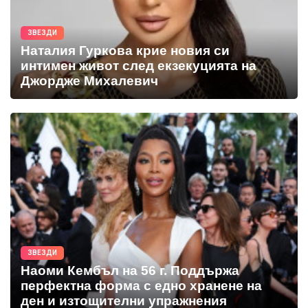
ЗВЕЗДИ
Наталия Гуркова крие новия си
интимен живот след екзекуцията на
Джордже Михалевич
ЗВЕЗДИ
Наоми Кембъл на 56 г. Поддържа
перфектна форма с едно хранене на
ден и изтощителни упражнения