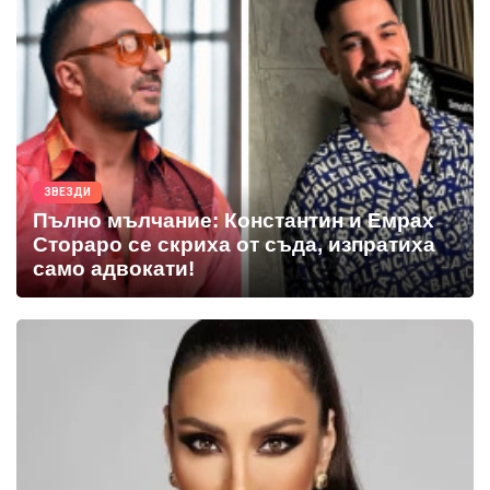
ЗВЕЗДИ
Пълно мълчание: Константин и Емрах
Стораро се скриха от съда, изпратиха
само адвокати!