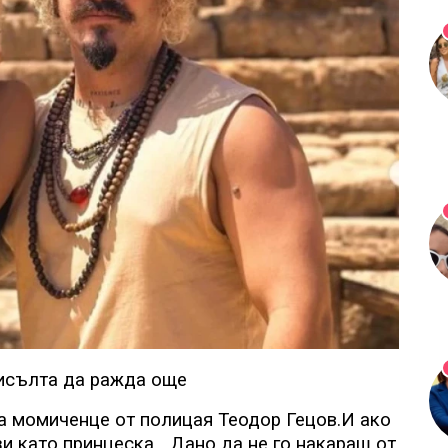
мисълта да ражда още
ма момиченце от полицая Теодор Гецов.И ако
зи като принцеска. „Дано да не го накараш от