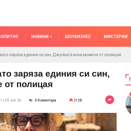
БОПИТНО
НОВИНИ
ШОУБИЗНЕС
МИСТЕРИИ
като заряза единия си син, Джулката иска момиче от полицая
то заряза единия си син,
 от полицая
1 | 29 Jun 26
0 Коментара
2128