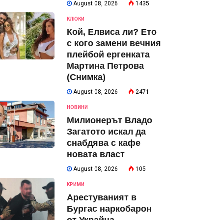
August 08, 2026
1435
КЛЮКИ
Кой, Елвиса ли? Ето
с кого замени вечния
плейбой ергенката
Мартина Петрова
(Снимка)
August 08, 2026
2471
НОВИНИ
Милионерът Владо
Загатото искал да
снабдява с кафе
новата власт
August 08, 2026
105
КРИМИ
Арестуваният в
Бургас наркобарон