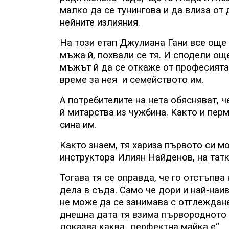
малко да се тунингова и да влиза от 
нейните излияния.
На този етап Джулиана Гани все още 
мъжа й, похвали се тя. И сподели ощ
мъжът й да се откаже от професията 
време за нея
и семейството им.
А потребителите на нета обясняват, 
й митарства из чужбина. Както и пер
сина им.
Както знаем, тя хариза първото си м
инструктора Илиян Найденов, на татк
Тогава тя се оправда, че го отстъпва
дела в съда. Само че дори и най-наив
не може да се занимава с отглеждане 
днешна дата тя взима първородното 
доказва каква „перфектна майка е“.