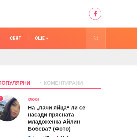
СВЯТ
ОЩЕ
ПОПУЛЯРНИ
КОМЕНТИРАНИ
1
КЛЮКИ
На „пачи яйца“ ли се
насади прясната
младоженка Айлин
Бобева? (Фото)