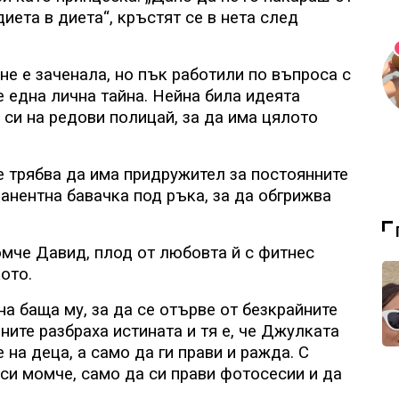
диета в диета“, кръстят се в нета след
не е заченала, но пък работили по въпроса с
е една лична тайна. Нейна била идеята
си на редови полицай, за да има цялото
че трябва да има придружител за постоянните
манентна бавачка под ръка, за да обгрижва
омче Давид, плод от любовта й с фитнес
ото.
 на баща му, за да се отърве от безкрайните
ните разбраха истината и тя е, че Джулката
на деца, а само да ги прави и ражда. С
си момче, само да си прави фотосесии и да