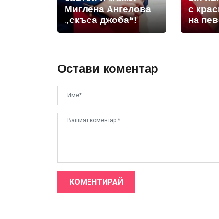
Миглена Ангелова
с кра
„скъса джоба“!
на пе
Остави коментар
КОМЕНТИРАЙ