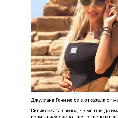
Джулиана Гани не се е отказала от 
Силиконката призна, че мечтае да и
роди женско чедо,
ще го гледа и гле