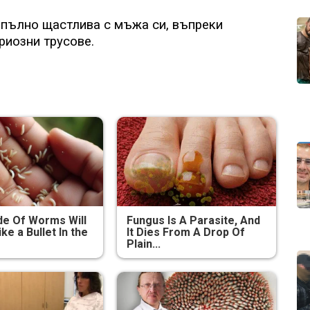
напълно щастлива с мъжа си, въпреки
риозни трусове.
e Of Worms Will
Fungus Is A Parasite, And
ike a Bullet In the
It Dies From A Drop Of
Plain...