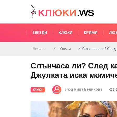
ЗВЕЗДИ
КЛЮКИ
КРИМИ
ЛЮ
Начало
Клюки
Слънчаса ли? След 
Слънчаса ли? След ка
Джулката иска момиче
Людмила Велинова
9:5
КЛЮКИ