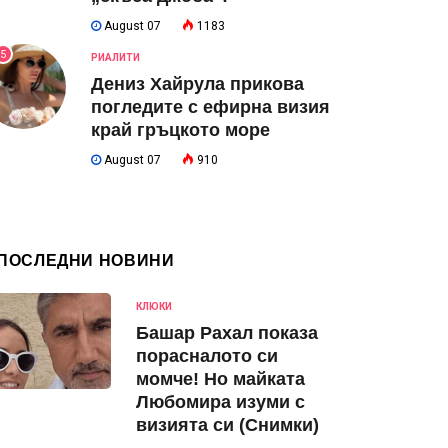
August 07
1183
5
РИАЛИТИ
Дениз Хайрула прикова
погледите с ефирна визия
край гръцкото море
August 07
910
ПОСЛЕДНИ НОВИНИ
КЛЮКИ
Башар Рахал показа
порасналото си
момче! Но майката
Любомира изуми с
визията си (Снимки)