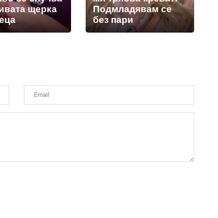
сивата щерка
Подмладявам се
веца
без пари