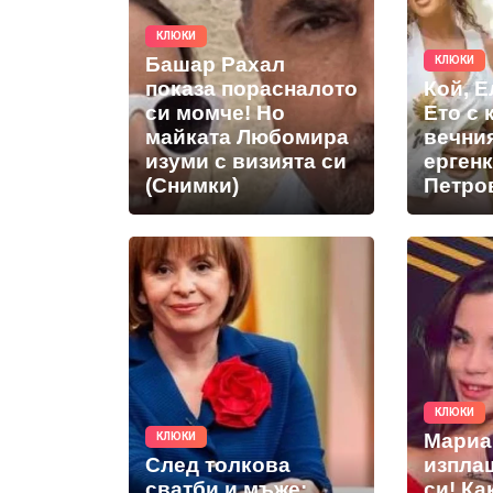
КЛЮКИ
Башар Рахал
КЛЮКИ
показа порасналото
Кой, 
си момче! Но
Ето с 
майката Любомира
вечни
изуми с визията си
ерген
(Снимки)
Петро
КЛЮКИ
Мариа
КЛЮКИ
След толкова
изпла
сватби и мъже:
си! Ка