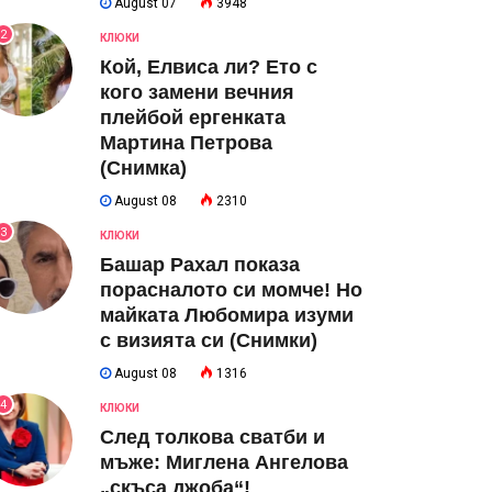
August 07
3948
2
КЛЮКИ
Кой, Елвиса ли? Ето с
кого замени вечния
плейбой ергенката
Мартина Петрова
(Снимка)
August 08
2310
3
КЛЮКИ
Башар Рахал показа
порасналото си момче! Но
майката Любомира изуми
с визията си (Снимки)
August 08
1316
4
КЛЮКИ
След толкова сватби и
мъже: Миглена Ангелова
„скъса джоба“!