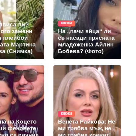
Елвиса ли?
КЛЮКИ
кого замени
На „пачи яйца“ ли
я плейбой
се насади прясната
ката Мартина
младоженка Айлин
ва (Снимка)
Бобева? (Фото)
КЛЮКИ
на на Коцето
Венета Райкова: Не
ши феновете
ми трябва мъж, не
кво се случва
ми трябва креват!