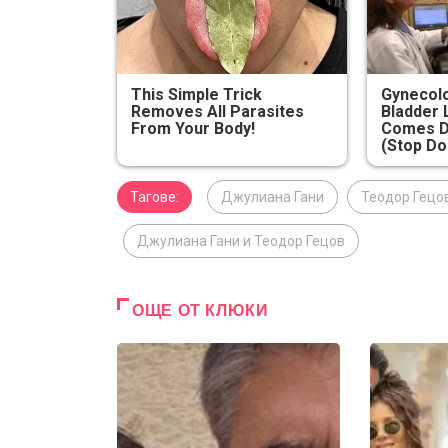
This Simple Trick
Gynecolo
Removes All Parasites
Bladder 
From Your Body!
Comes D
(Stop Do
Тагове:
Джулиана Гани
Теодор Гецо
Джулиана Гани и Теодор Гецов
ОЩЕ ОТ КЛЮКИ