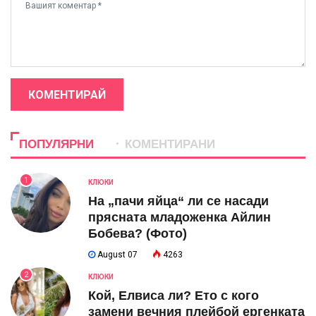
КОМЕНТИРАЙ
ПОПУЛЯРНИ
КОМЕНТИРАНИ
1
КЛЮКИ
На „пачи яйца“ ли се насади
прясната младоженка Айлин
Бобева? (Фото)
August 07
4263
2
КЛЮКИ
Кой, Елвиса ли? Ето с кого
замени вечния плейбой ергенката