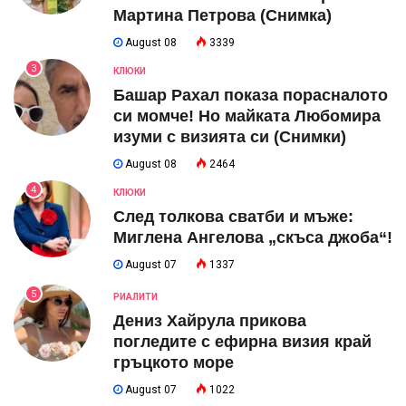
Мартина Петрова (Снимка)
August 08
3339
3
КЛЮКИ
Башар Рахал показа порасналото
си момче! Но майката Любомира
изуми с визията си (Снимки)
August 08
2464
4
КЛЮКИ
След толкова сватби и мъже:
Миглена Ангелова „скъса джоба“!
August 07
1337
5
РИАЛИТИ
Дениз Хайрула прикова
погледите с ефирна визия край
гръцкото море
August 07
1022