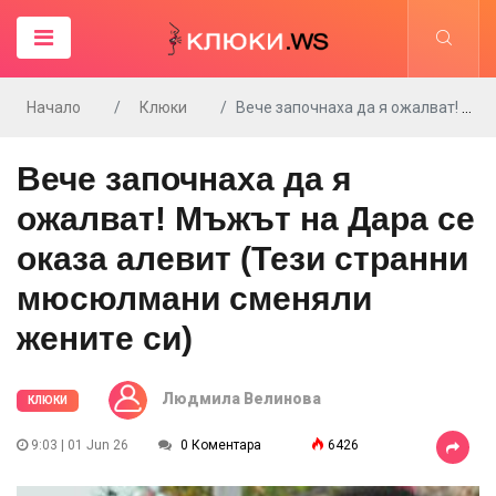
Начало
Клюки
Вече започнаха да я ожалват! Мъжът на Дара се оказа алевит (Тези странни мюсюлмани сменяли жените си)
Вече започнаха да я
ожалват! Мъжът на Дара се
оказа алевит (Тези странни
мюсюлмани сменяли
жените си)
Людмила Велинова
КЛЮКИ
9:03 | 01 Jun 26
0 Коментара
6426