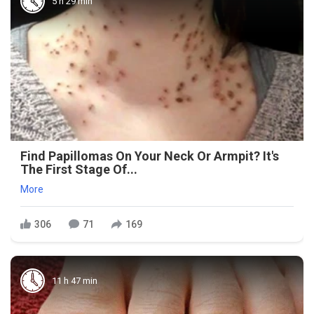
5 h 29 min
Find Papillomas On Your Neck Or Armpit? It's
The First Stage Of...
More
306
71
169
11 h 47 min