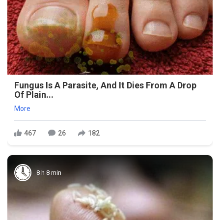
Fungus Is A Parasite, And It Dies From A Drop
Of Plain...
More
467
26
182
8 h 8 min