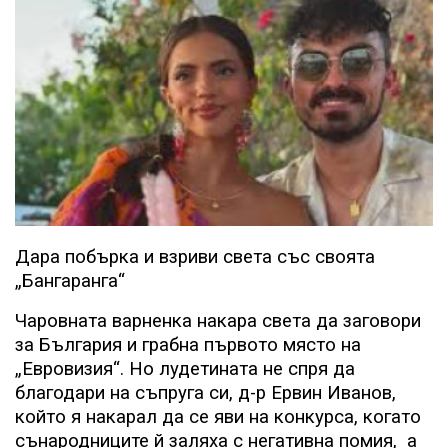
Дара побърка и взриви света със своята
„Бангаранга“
Чаровната варненка накара света да заговори
за България и грабна първото място на
„Евровизия“. Но лудетината не спря да
благодари на съпруга си, д-р Ервин Иванов,
който я накарал да се яви на конкурса, когато
сънародниците й заляха с негативна помия,
а