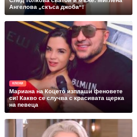
След толкова сватби и мъже: Миглена
Ангелова „скъса джоба“!
КЛЮКИ
Мариана на Коцето изплаши феновете
си! Какво се случва с красивата щерка
на певеца