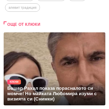
алевит традиция
ОЩЕ ОТ КЛЮКИ
КЛЮКИ
Башар Рахал показа порасналото си
момче! Но майката Любомира изуми с
визията си (Снимки)