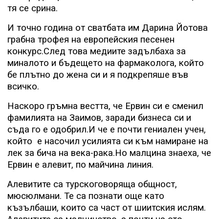
тя се срина.
И точно година от сватбата им Дарина Йотова
грабна трофея на европейския песенен
конкурс.След това медиите задълбаха за
миналото и бъдещето на фармаколога, който
бе плътно до жена си и я подкрепяше във
всичко.
Наскоро гръмна вестта, че Ервин си е сменил
фамилията на Заимов, заради бизнеса си и
съда го е одобрил.И че е почти гениален учен,
който
е насочил усилията си към намиране на
лек за бича на века-рака.Но малцина знаеха, че
Ервин е алевит, по майчина линия.
Алевитите са турскоговоряща общност,
мюсюлмани. Те са познати още като
къзълбаши, които са част от шиитския ислям.