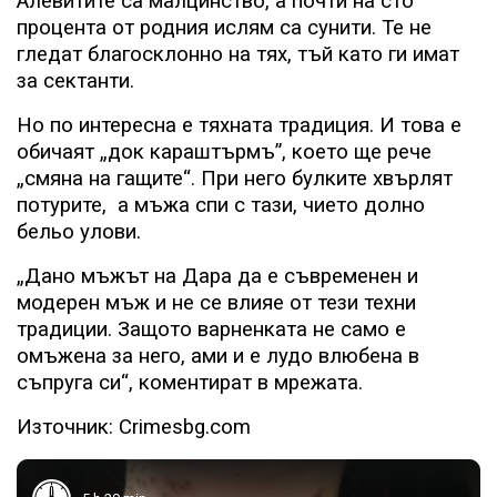
Алевитите са малцинство, а почти на сто
процента от родния ислям са сунити. Те не
гледат благосклонно на тях, тъй като ги имат
за сектанти.
Но по интересна е тяхната традиция. И това е
обичаят „док караштърмъ”, което ще рече
„смяна на гащите“. При него булките хвърлят
потурите,
а мъжа спи с тази, чието долно
бельо улови.
„Дано мъжът на Дара да е съвременен и
модерен мъж и не се влияе от тези техни
традиции. Защото варненката не само е
омъжена за него, ами и е лудо влюбена в
съпруга си“, коментират в мрежата.
Източник: Crimesbg.com