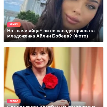
КЛЮКИ
На „пачи яйца“ ли се насади прясната
младоженка Айлин Бобева? (Фото)
КЛЮКИ