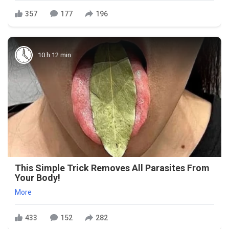
357
177
196
10 h 12 min
This Simple Trick Removes All Parasites From
Your Body!
More
433
152
282