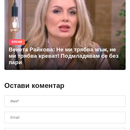
КЛЮКИ
Венета Райкова: Не ми трябва мъж, не
ми трябва креват! Подмладявам се без
пари
Остави коментар