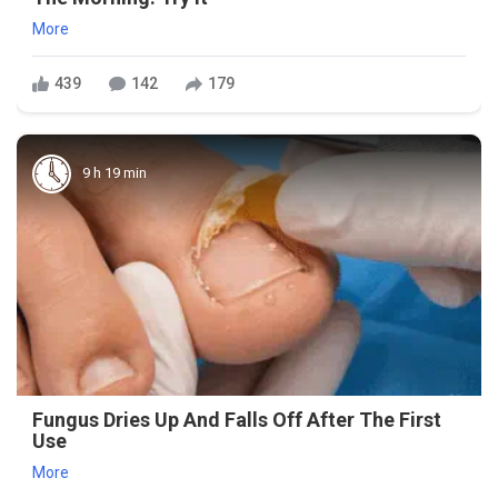
More
439
142
179
9 h 19 min
Fungus Dries Up And Falls Off After The First
Use
More