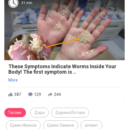
31 min
These Symptoms Indicate Worms Inside Your
Body! The first symptom is ..
More
387
129
244
Тагове:
Дара
Дарина Йотова
Ервин Иванов
Ервин Заимов
алевит