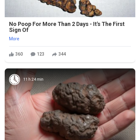
No Poop For More Than 2 Days - It's The First
Sign Of
More
360
123
344
11 h 24 min