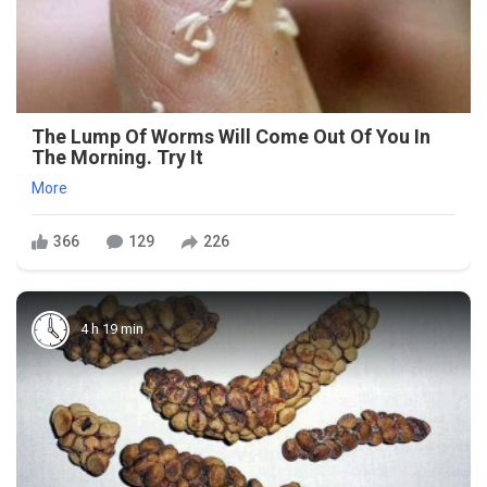
The Lump Of Worms Will Come Out Of You In
The Morning. Try It
More
366
129
226
4 h 19 min