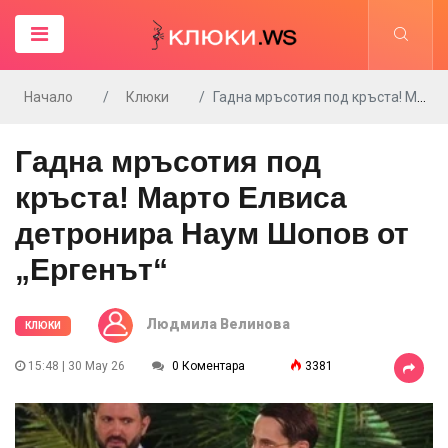
Начало
Клюки
Гадна мръсотия под кръста! Марто Елвиса детронира Наум Шопов от „Ергенът“
Гадна мръсотия под
кръста! Марто Елвиса
детронира Наум Шопов от
„Ергенът“
Людмила Велинова
КЛЮКИ
15:48 | 30 May 26
0 Коментара
3381