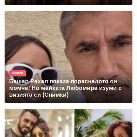
КЛЮКИ
Башар Рахал показа порасналото си
момче! Но майката Любомира изуми с
визията си (Снимки)