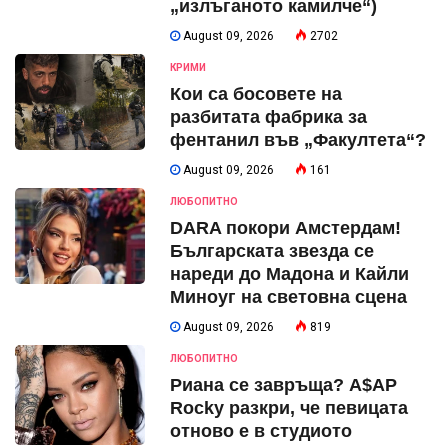
„излъганото камилче“)
August 09, 2026
2702
КРИМИ
Кои са босовете на
разбитата фабрика за
фентанил във „Факултета“?
August 09, 2026
161
ЛЮБОПИТНО
DARA покори Амстердам!
Българската звезда се
нареди до Мадона и Кайли
Миноуг на световна сцена
August 09, 2026
819
ЛЮБОПИТНО
Риана се завръща? A$AP
Rocky разкри, че певицата
отново е в студиото