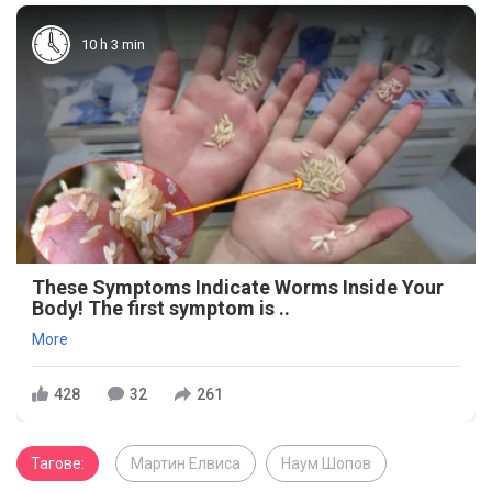
10 h 3 min
These Symptoms Indicate Worms Inside Your
Body! The first symptom is ..
More
428
32
261
Тагове:
Мартин Елвиса
Наум Шопов