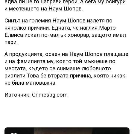
едва ли не го направи герой. А сега му осигури
и местенцето на Наум Шопов.
Синът на големия Наум Шопов излетя по
няколко причини. Едната, че наглия Марто
Елвиса искал по-малък хонорар, защото имал
пари.
А продукцията, освен на Наум Шопов плащаше
и на фамилията му, която той мъкнеше по
местата, където се снимаше любовното
риалити.Това бе втората причина, която никак
не била маловажна.
Източник: Crimesbg.com