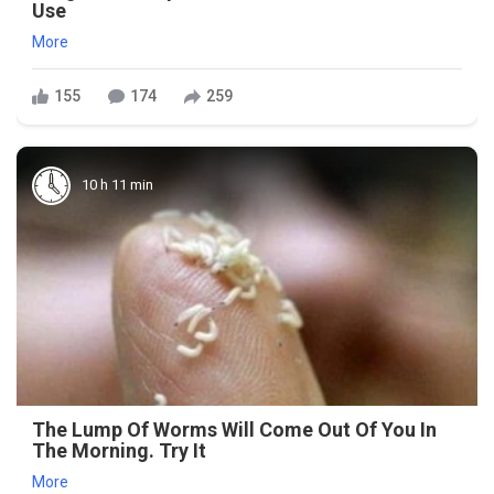
Use
More
155
174
259
10 h 11 min
The Lump Of Worms Will Come Out Of You In
The Morning. Try It
More