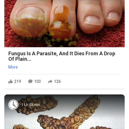
Fungus Is A Parasite, And It Dies From A Drop
Of Plain...
More
219
103
126
11 h 53 min