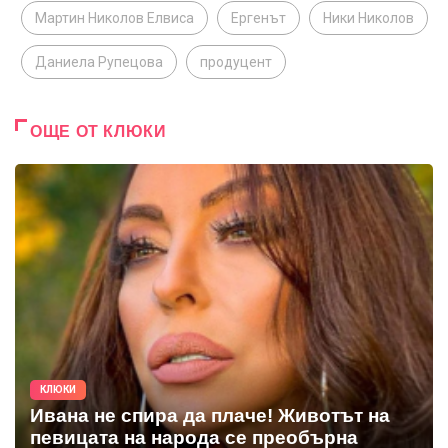
Мартин Николов Елвиса
Ергенът
Ники Николов
Даниела Рупецова
продуцент
ОЩЕ ОТ КЛЮКИ
КЛЮКИ
Ивана не спира да плаче! Животът на
певицата на народа се преобърна