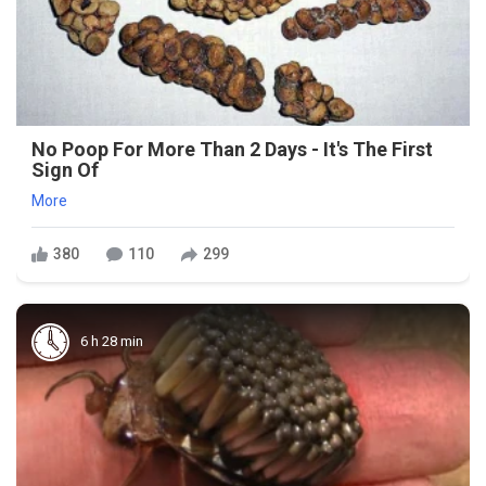
No Poop For More Than 2 Days - It's The First
Sign Of
More
380
110
299
6 h 28 min