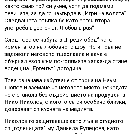
както само той си умее, успя да подмами
певицата, за да го намърда в „Игри на волята“.
Следващата стъпка бе като ерген втора
употреба в „Ергенът: Любов в рая“.
След това се набута в „Преди обед“ като
коментатор на любовното шоу. Но и това не
задоволи неговото тщеславие и вече е
обърнал взор към по-голямата хапка-да стане
водещ на „Ергенът“ догодина.
Това означава избутване от трона на Наум
Шопов и заемане на неговото място. Рокадата
не е станала без съдействието на продуцента
Нико Николов, с когото са си особено близки,
доверяват от кухнята на медията.
Николов го защитаваше като лъв в студиото
от „годеницата“ му Даниела Рупецова, като