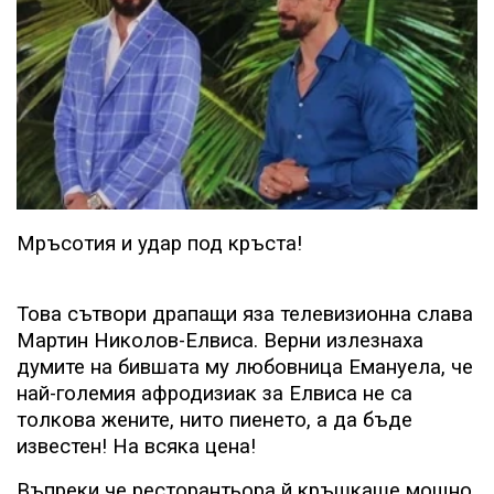
Мръсотия и удар под кръста!
Това сътвори драпащи яза телевизионна слава
Мартин Николов-Елвиса. Верни излезнаха
думите на бившата му любовница Емануела, че
най-големия афродизиак за Елвиса не са
толкова жените, нито пиенето, а да бъде
известен! На всяка цена!
Въпреки че ресторантьора й кръшкаше мощно,