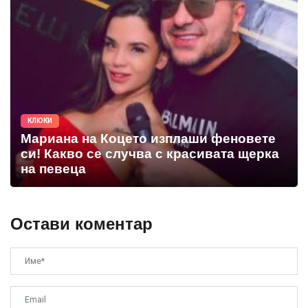
КЛЮКИ
Мариана на Коцето изплаши феновете
си! Какво се случва с красивата щерка
на певеца
Остави коментар