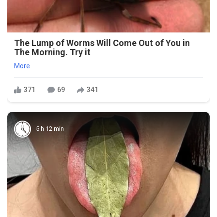
The Lump of Worms Will Come Out of You in
The Morning. Try it
More
371
69
341
5 h 12 min