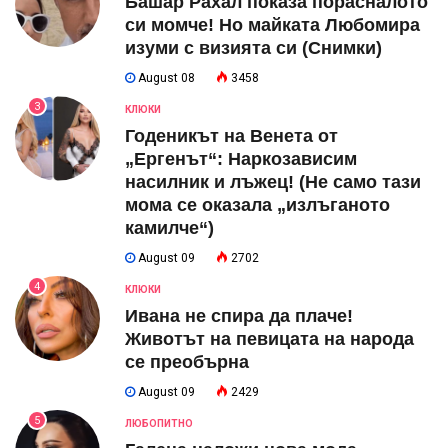
Башар Рахал показа порасналото
си момче! Но майката Любомира
изуми с визията си (Снимки)
August 08
3458
3
КЛЮКИ
Годеникът на Венета от
„Ергенът“: Наркозависим
насилник и лъжец! (Не само тази
мома се оказала „излъганото
камилче“)
August 09
2702
4
КЛЮКИ
Ивана не спира да плаче!
Животът на певицата на народа
се преобърна
August 09
2429
5
ЛЮБОПИТНО