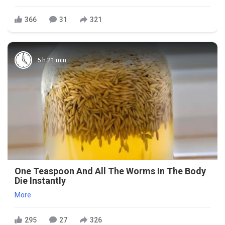
366
31
321
5 h 21 min
One Teaspoon And All The Worms In The Body
Die Instantly
More
295
27
326