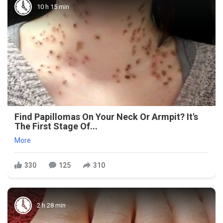
10 h 15 min
Find Papillomas On Your Neck Or Armpit? It's
The First Stage Of...
More
330
125
310
2 h 28 min