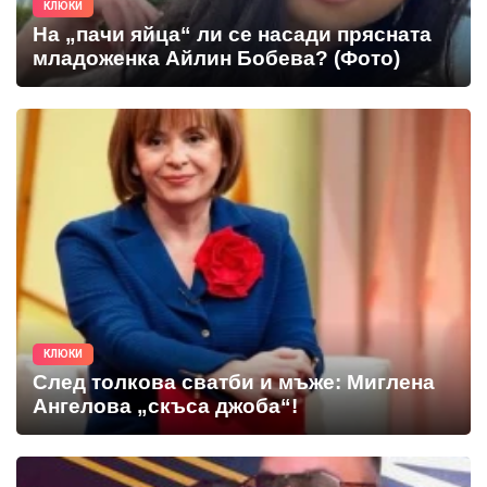
КЛЮКИ
На „пачи яйца“ ли се насади прясната
младоженка Айлин Бобева? (Фото)
КЛЮКИ
След толкова сватби и мъже: Миглена
Ангелова „скъса джоба“!